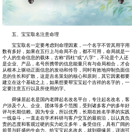
五、宝宝取名注意命理
宝宝取名一定要考虑到命理因素，一个名字不管其用字用
数有多好，如果在五行上与命局不合，都不可用，命局就是一
个人的生命信息的载体，古称”四柱”或”八字”，不论是个人还
是企业、产品，名号所携带的信息能量只有与命局相合，才会
从根本上驱动正面信息的发动和传导，同时有效地抑制负面信
息的生长和扩散，这是吉名策划的核心和原则，其它因素都要
建立在这个基础之上，如果想要帮宝宝起个吉祥的名字的，一
定要注意五行以及所使用的字。
舜缘居起名是国内老牌起名改名平台，专注起名改名，客
户涉及个人、企业、团体等多个范围，受到诸多客户的多年好
评与长期信赖。因为专业，所以优秀，长期在姓名学界的实践
一线奋斗，一直走在学术科研与客户交互的最前沿，以认真负
责的态度和客观过硬的实力屹立多年，备受信任，具有广阔的
前景与旺盛的生命力。给宝宝起名改名，就到舜缘居，详询可