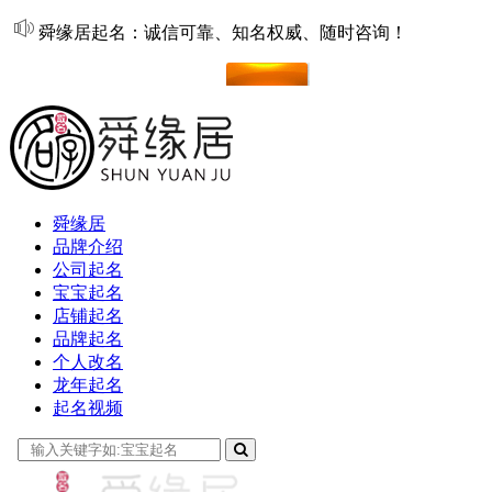
舜缘居起名：诚信可靠、知名权威、随时咨询！
在线起名
舜缘居
品牌介绍
公司起名
宝宝起名
店铺起名
品牌起名
个人改名
龙年起名
起名视频