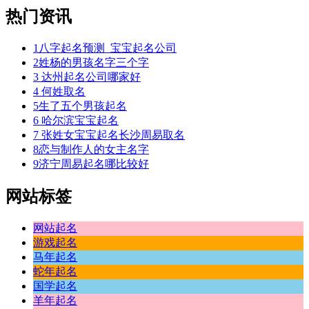
热门资讯
1
八字起名预测_宝宝起名公司
2
姓杨的男孩名字三个字
3
达州起名公司哪家好
4
何姓取名
5
生了五个男孩起名
6
哈尔滨宝宝起名
7
张姓女宝宝起名长沙周易取名
8
恋与制作人的女主名字
9
济宁周易起名哪比较好
网站标签
网站起名
游戏起名
马年起名
蛇年起名
国学起名
羊年起名