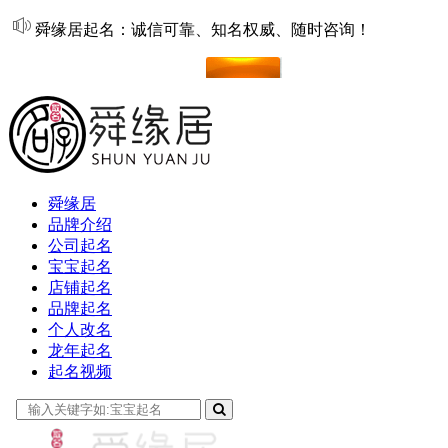
舜缘居起名：诚信可靠、知名权威、随时咨询！
在线起名
舜缘居
品牌介绍
公司起名
宝宝起名
店铺起名
品牌起名
个人改名
龙年起名
起名视频