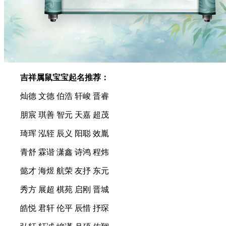
吉祥属鼠宝宝起名推荐：
灿德 文德 伯浩 轩峻 晋睿
朋宸 琪善 智元 天嘉 超茂
琦珲 泓轾 辰义 阳聪 效胤
青舒 霖谐 潇鑫 诗鸿 程炜
懿才 海煜 航荣 友抒 东元
秀方 展超 棋苑 启刚 晋城
皓悦 君轩 伦平 辰惜 抒琛