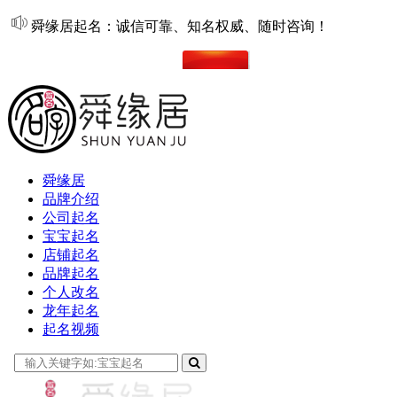
舜缘居起名：诚信可靠、知名权威、随时咨询！
在线起名
舜缘居
品牌介绍
公司起名
宝宝起名
店铺起名
品牌起名
个人改名
龙年起名
起名视频