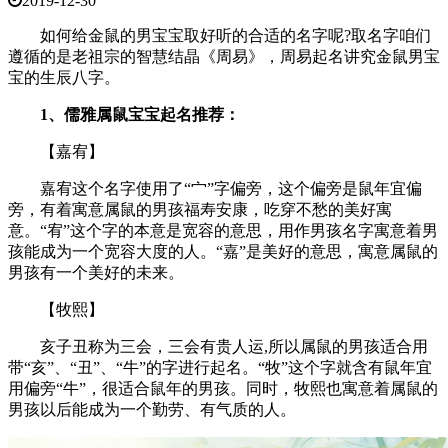
2019-12-30
如何给金鼠的男宝宝取好听的合适的名字呢?取名字咱们
遵循的是老祖宗的智慧结晶《周易》，周易起名讲究金鼠男宝
宝的生辰八字。
1、儒雅属鼠宝宝起名推荐：
【嘉宥】
嘉宥这个名字使用了“宀”字偏旁，这个偏旁是鼠年宜偏
旁，有着寓意属鼠的男孩福寿安康，吃穿不愁的美好寓
意。“宥”这个字的本意是宽容的意思，用作男孩名字寓意着男
孩能成为一个宽容大度的人。“嘉”是美好的意思，寓意属鼠的
男孩有一个美好的未来。
【牧熙】
亥子丑称为三会，三会有贵人运,所以属鼠的男孩适合用
带“亥”、“丑”、“牛”的字进行起名。“牧”这个字就含有鼠年宜
用偏旁“牛”，很适合鼠年的男孩。同时，牧熙也寓意着属鼠的
男孩以后能成为一个勤劳、有气质的人。