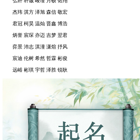
弘轩 轩诚 峻谨 月硕 佑翔
杰玮 淇方 泽旭 森信 敬宏
君冠 柯昊 温灿 晋鑫 博浩
炳誉 宸琛 亦迈 吉梦 翌君
弈景 沛志 淇潼 潇煊 抒风
宸迪 伦树 希然 哲霖 彬俊
远峪 彬琪 宇哲 泽胜 锐耿