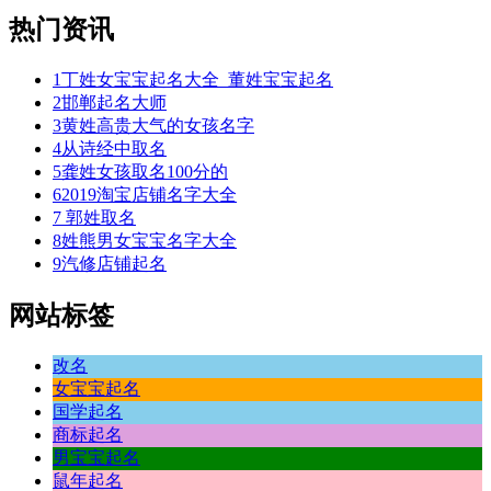
热门资讯
1
丁姓女宝宝起名大全_董姓宝宝起名
2
邯郸起名大师
3
黄姓高贵大气的女孩名字
4
从诗经中取名
5
龚姓女孩取名100分的
6
2019淘宝店铺名字大全
7
郭姓取名
8
姓熊男女宝宝名字大全
9
汽修店铺起名
网站标签
改名
女宝宝起名
国学起名
商标起名
男宝宝起名
鼠年起名