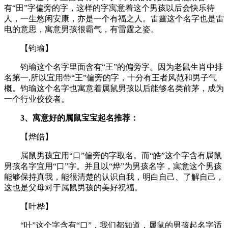
有“田”字偏旁的字，这样的字寓意着这个男孩以后会快乐待
人，一生悠闲安康，亦是一个有福之人。雷霆这个名字也是雷
电的意思，寓意男孩很霸气，有雷霆之姿。
【钧瑜】
钧瑜这个名字里面含有“王”的偏旁字。因为老鼠生肖中排
名第一,所以宜用带“王”偏旁的字，十分有王者风范和男子气
概。钧瑜这个名字也寓意着属鼠男孩以后能够名类前茅，成为
一个行业佼佼者。
3、寓意好的属鼠宝宝起名推荐：
【烨皓】
属鼠男孩宜用“口”偏旁的字取名。而“皓”这个字含有属鼠
男孩名字宜用“口”字。并且以“烨”为男孩名字，寓意这个男孩
能够保持真我，能很清楚的认识自我，明白自己、了解自己，
这也是父母对于属鼠男孩的美好祝福。
【叶桦】
“叶”这个字含有“口”，我们都知道，属鼠的男孩起名字适