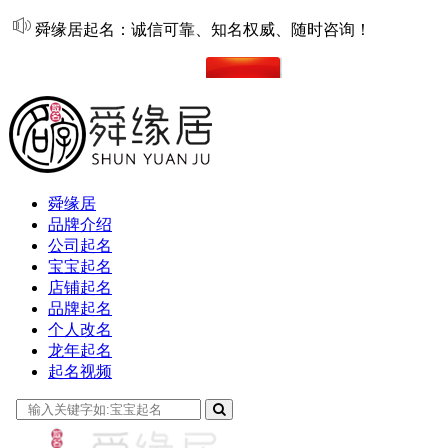
舜缘居起名：诚信可靠、知名权威、随时咨询！
在线起名
舜缘居
品牌介绍
公司起名
宝宝起名
店铺起名
品牌起名
个人改名
龙年起名
起名视频