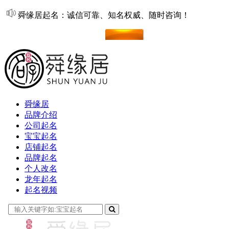
舜缘居起名：诚信可靠、知名权威、随时咨询！
在线起名
舜缘居
品牌介绍
公司起名
宝宝起名
店铺起名
品牌起名
个人改名
龙年起名
起名视频