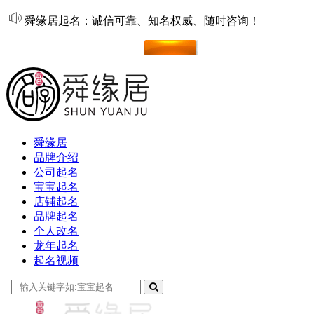
舜缘居起名：诚信可靠、知名权威、随时咨询！
在线起名
舜缘居
品牌介绍
公司起名
宝宝起名
店铺起名
品牌起名
个人改名
龙年起名
起名视频