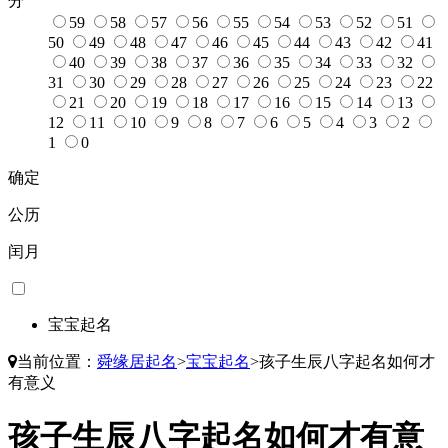
分
59
58
57
56
55
54
53
52
51
50
49
48
47
46
45
44
43
42
41
40
39
38
37
36
35
34
33
32
31
30
29
28
27
26
25
24
23
22
21
20
19
18
17
16
15
14
13
12
11
10
9
8
7
6
5
4
3
2
1
0
确定
公历
闰月
宝宝起名
当前位置：
舜缘居起名
>
宝宝起名
>
孩子生辰八字起名如何才
有意义
孩子生辰八字起名如何才有意