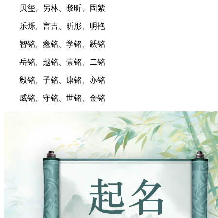
贝玺、另林、黎昕、固紫
乐烁、言吉、昕彤、明艳
智铭、鑫铭、学铭、跃铭
岳铭、越铭、壹铭、二铭
毅铭、子铭、康铭、亦铭
威铭、守铭、世铭、金铭