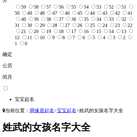
分
59
58
57
56
55
54
53
52
51
50
49
48
47
46
45
44
43
42
41
40
39
38
37
36
35
34
33
32
31
30
29
28
27
26
25
24
23
22
21
20
19
18
17
16
15
14
13
12
11
10
9
8
7
6
5
4
3
2
1
0
确定
公历
闰月
宝宝起名
当前位置：
舜缘居起名
>
宝宝起名
>
姓武的女孩名字大全
姓武的女孩名字大全