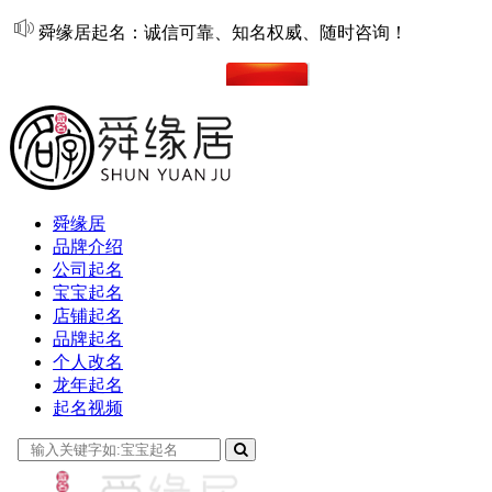
舜缘居起名：诚信可靠、知名权威、随时咨询！
在线起名
舜缘居
品牌介绍
公司起名
宝宝起名
店铺起名
品牌起名
个人改名
龙年起名
起名视频