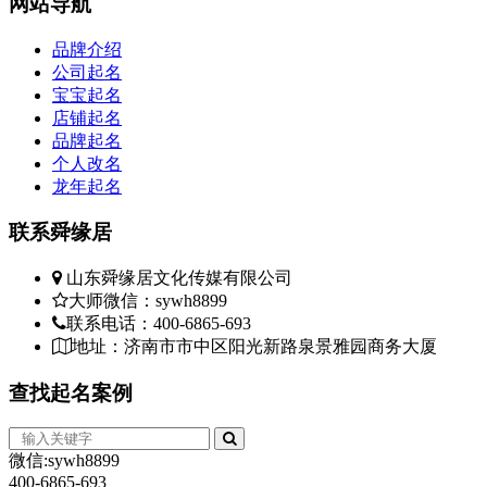
网站
导航
品牌介绍
公司起名
宝宝起名
店铺起名
品牌起名
个人改名
龙年起名
联系
舜缘居
山东舜缘居文化传媒有限公司
大师微信：sywh8899
联系电话：400-6865-693
地址：济南市市中区阳光新路泉景雅园商务大厦
查找
起名案例
微信:sywh8899
400-6865-693