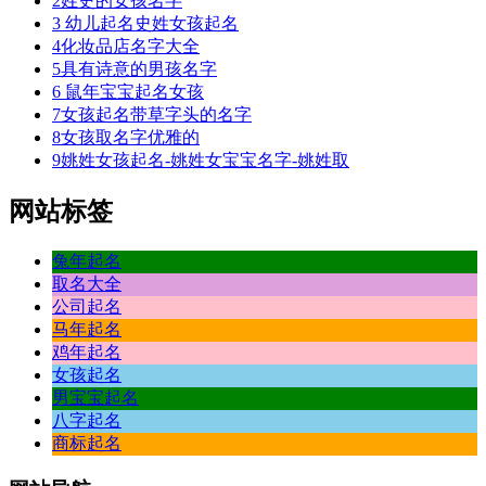
2
姓史的女孩名字
3
幼儿起名史姓女孩起名
4
化妆品店名字大全
5
具有诗意的男孩名字
6
鼠年宝宝起名女孩
7
女孩起名带草字头的名字
8
女孩取名字优雅的
9
姚姓女孩起名-姚姓女宝宝名字-姚姓取
网站标签
兔年起名
取名大全
公司起名
马年起名
鸡年起名
女孩起名
男宝宝起名
八字起名
商标起名