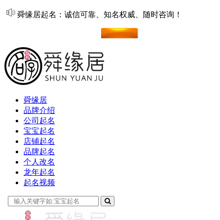
舜缘居起名：诚信可靠、知名权威、随时咨询！
在线起名
舜缘居
品牌介绍
公司起名
宝宝起名
店铺起名
品牌起名
个人改名
龙年起名
起名视频