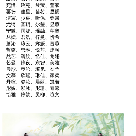
宛惜、玲苑、琴萤、萱家
粟扬、佳星、笛芯、昱孺
洁宸、少宸、昕保、奕遥
尤绮、音玥、尔莹、昱蓉
宁微、雨娜、瑶融、芊奥
丛妘、君浩、梓曼、忻希
萧沁、琼云、娣媛、言蓉
哲璐、忠琳、悦芹、睫融
然艺、碧旋、忆佳、龙姍
艺曼、婷夜、东智、美雅
晨彤、琴沁、琦觅、友予
文慕、欣瑶、琳佳、家柔
丹喧、姿汝、晨丽、岚若
彤婌、泓冰、彤珊、奇曦
怡雅、婷歆、灵柳、暄文