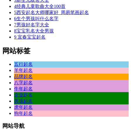
3
新生儿取名大全
4
经典儿童歌曲大全100首
5
西安起名大师哪家好_周易笔画起名
6
生个男孩叫什么名字
7
男孩好名字大全
8
宝宝乳名大全男孩
9
宜春宝宝起名
网站标签
五行起名
羊年起名
品牌起名
八字起名
牛年起名
企业起名
男孩起名
虎年起名
狗年起名
网站
导航