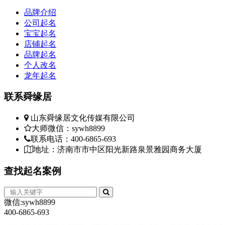
品牌介绍
公司起名
宝宝起名
店铺起名
品牌起名
个人改名
龙年起名
联系
舜缘居
山东舜缘居文化传媒有限公司
大师微信：sywh8899
联系电话：400-6865-693
地址：济南市市中区阳光新路泉景雅园商务大厦
查找
起名案例
微信:sywh8899
400-6865-693