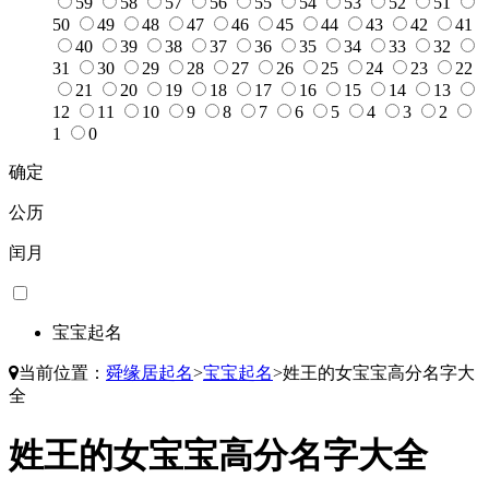
59
58
57
56
55
54
53
52
51
50
49
48
47
46
45
44
43
42
41
40
39
38
37
36
35
34
33
32
31
30
29
28
27
26
25
24
23
22
21
20
19
18
17
16
15
14
13
12
11
10
9
8
7
6
5
4
3
2
1
0
确定
公历
闰月
宝宝起名
当前位置：
舜缘居起名
>
宝宝起名
>
姓王的女宝宝高分名字大
全
姓王的女宝宝高分名字大全