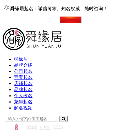
舜缘居起名：诚信可靠、知名权威、随时咨询！
在线起名
舜缘居
品牌介绍
公司起名
宝宝起名
店铺起名
品牌起名
个人改名
龙年起名
起名视频