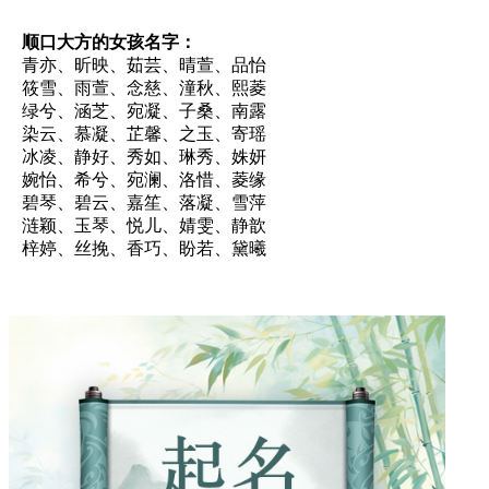
顺口大方的女孩名字：
青亦、昕映、茹芸、晴萱、品怡
筱雪、雨萱、念慈、潼秋、熙菱
绿兮、涵芝、宛凝、子桑、南露
染云、慕凝、芷馨、之玉、寄瑶
冰凌、静好、秀如、琳秀、姝妍
婉怡、希兮、宛澜、洛惜、菱缘
碧琴、碧云、嘉笙、落凝、雪萍
涟颖、玉琴、悦儿、婧雯、静歆
梓婷、丝挽、香巧、盼若、黛曦