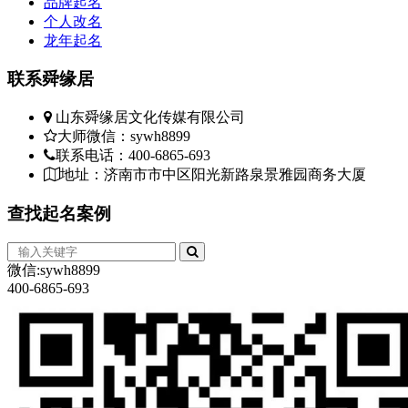
品牌起名
个人改名
龙年起名
联系
舜缘居
山东舜缘居文化传媒有限公司
大师微信：sywh8899
联系电话：400-6865-693
地址：济南市市中区阳光新路泉景雅园商务大厦
查找
起名案例
微信:sywh8899
400-6865-693