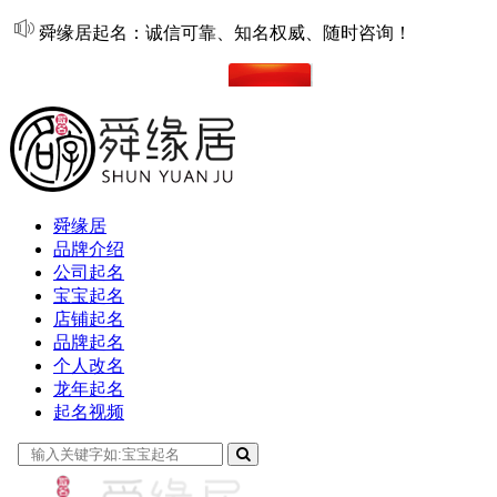
舜缘居起名：诚信可靠、知名权威、随时咨询！
在线起名
舜缘居
品牌介绍
公司起名
宝宝起名
店铺起名
品牌起名
个人改名
龙年起名
起名视频