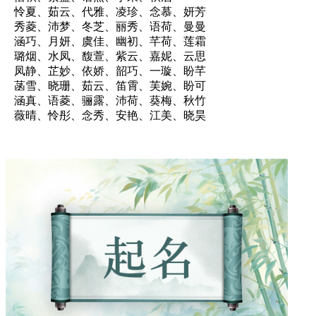
怜夏、茹云、代雅、凌珍、念慕、妍芳
秀菱、沛梦、冬芝、丽秀、语荷、曼曼
涵巧、月妍、虞佳、幽初、芊荷、莲霜
璐烟、水凤、馥萱、紫云、嘉妮、云思
凤静、芷妙、依娇、韶巧、一璇、盼芊
菡雪、晓珊、茹云、笛霄、芙婉、盼可
涵真、语菱、骊露、沛荷、葵梅、秋竹
薇晴、怜彤、念秀、安艳、江美、晓昊