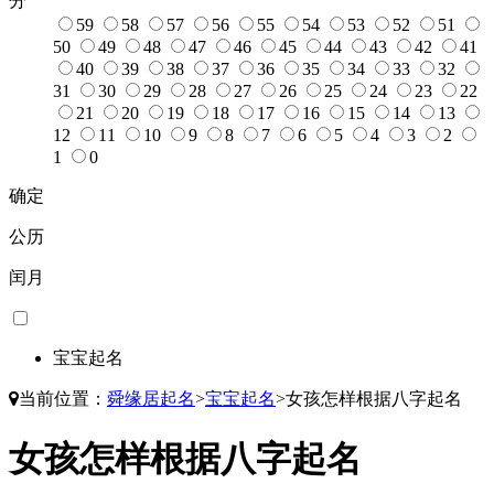
分
59
58
57
56
55
54
53
52
51
50
49
48
47
46
45
44
43
42
41
40
39
38
37
36
35
34
33
32
31
30
29
28
27
26
25
24
23
22
21
20
19
18
17
16
15
14
13
12
11
10
9
8
7
6
5
4
3
2
1
0
确定
公历
闰月
宝宝起名
当前位置：
舜缘居起名
>
宝宝起名
>
女孩怎样根据八字起名
女孩怎样根据八字起名