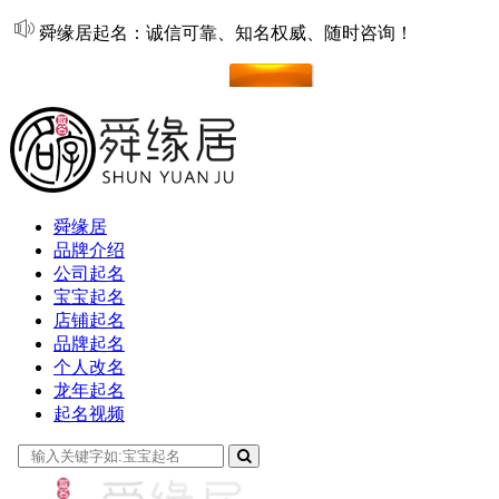
舜缘居起名：诚信可靠、知名权威、随时咨询！
在线起名
舜缘居
品牌介绍
公司起名
宝宝起名
店铺起名
品牌起名
个人改名
龙年起名
起名视频