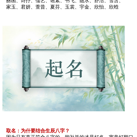
丽函、诗抒、儒艺、谣素、书飞、甑水、舒洁、雪含、
家玉、君妍、萱昔、夏芬、玉裳、宇金、欣怡、欣晗
取名：为什要结合生辰八字？