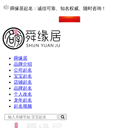
舜缘居起名：诚信可靠、知名权威、随时咨询！
在线起名
舜缘居
品牌介绍
公司起名
宝宝起名
店铺起名
品牌起名
个人改名
龙年起名
起名视频