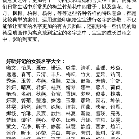
物意义之外，更加有了一份品质和道德的含义在里面。例如我
们日常生活中所常见的梅兰竹菊花中四君子，以及莲花、牡
丹、枫树、柏树、杨树，等等这些各种各样的特殊意象，都是
比较典型的案例。运用这些印象给宝宝进行名字的选取，不仅
能够让宝宝的名字更加的有古典韵味，还能够将一些传统的道
德品质画作为寓意放到宝宝的名字之中，宝宝的成长过程之
中，影响到宝宝。
好听好记的女孩名字大全：
曦文、怡凤、雁云、诺远、璐霜、清明、蓝谣、玲焱、
远远、春可、云清、丰凡、梅耘、竹文、雯延、访问、
秀远、玉菁、岑燕、俊顺、立逸、健新、芳倩、宇舒、
雅妍、晴爽、君妍、桂燕、婧琴、娜兰、馨凡、荷贞、
艳瑜、名娟、秋燕、蓉寄、香娴、梦琳、俊蔓、槐浩、
妍瑷、箐菊、莹远、姝远、玉雅、彦玲、园若、坤依、
芬雯、莉然、颜沛、姝颖、洁芬、雨燕、映菱、诩雁、
娜筱、怡琳、辰宸、歆怡、林夏、新懿、雪瑛、宛秀、
楚颢、璇宇、燕心、曼冬、妘春、丹娜、莹柏、妮雯、
萤文、亿净、昕子、静蕊、淑慧、歆哲、菡梦、煊昕、
遥蓉、昕玉、沁荣、昊白、芸际、芳淇、邑琪、文睿、