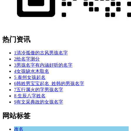
热门资讯
1
清冷孤傲的古风男孩名字
2
给名字测分
3
男孩名字有内涵好听的名字
4
女孩缺水木取名
5
泰州女孩起名
6
韩姓男宝宝起名_姓韩的男孩名字
7
五行属火的字男孩名字
8
生辰八字姓名
9
有文采典故的女孩名字
网站标签
改名