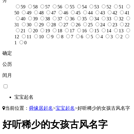
分
59
58
57
56
55
54
53
52
51
50
49
48
47
46
45
44
43
42
41
40
39
38
37
36
35
34
33
32
31
30
29
28
27
26
25
24
23
22
21
20
19
18
17
16
15
14
13
12
11
10
9
8
7
6
5
4
3
2
1
0
确定
公历
闰月
宝宝起名
当前位置：
舜缘居起名
>
宝宝起名
>
好听稀少的女孩古风名字
好听稀少的女孩古风名字