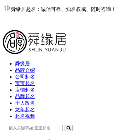
舜缘居起名：诚信可靠、知名权威、随时咨询！
在线起名
舜缘居
品牌介绍
公司起名
宝宝起名
店铺起名
品牌起名
个人改名
龙年起名
起名视频