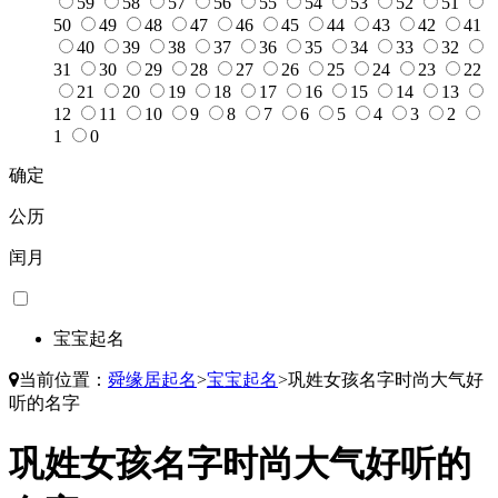
59
58
57
56
55
54
53
52
51
50
49
48
47
46
45
44
43
42
41
40
39
38
37
36
35
34
33
32
31
30
29
28
27
26
25
24
23
22
21
20
19
18
17
16
15
14
13
12
11
10
9
8
7
6
5
4
3
2
1
0
确定
公历
闰月
宝宝起名
当前位置：
舜缘居起名
>
宝宝起名
>
巩姓女孩名字时尚大气好
听的名字
巩姓女孩名字时尚大气好听的