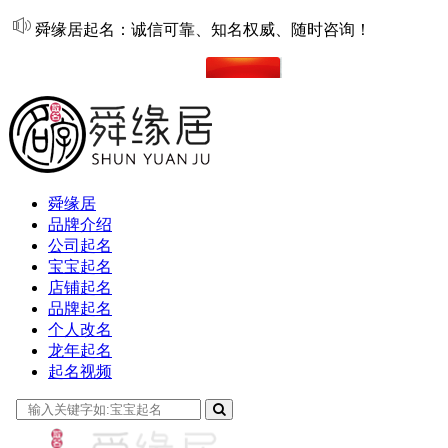
舜缘居起名：诚信可靠、知名权威、随时咨询！
在线起名
舜缘居
品牌介绍
公司起名
宝宝起名
店铺起名
品牌起名
个人改名
龙年起名
起名视频