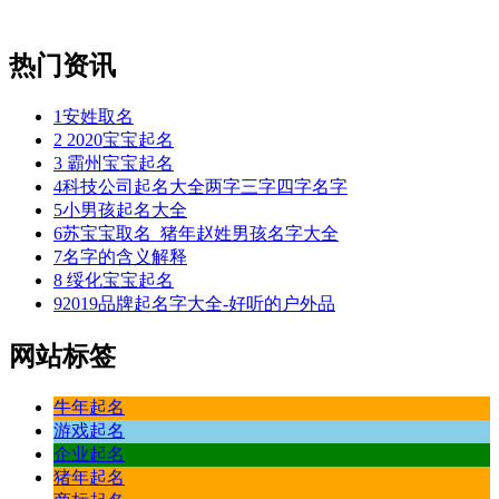
热门资讯
1
安姓取名
2
2020宝宝起名
3
霸州宝宝起名
4
科技公司起名大全两字三字四字名字
5
小男孩起名大全
6
苏宝宝取名_猪年赵姓男孩名字大全
7
名字的含义解释
8
绥化宝宝起名
9
2019品牌起名字大全-好听的户外品
网站标签
牛年起名
游戏起名
企业起名
猪年起名