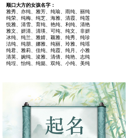
顺口大方的女孩名字：
雅秀、亦纯、雅芳、纯瑜、雨纯、丽纯
纯荣、纯梅、纯芝、海雅、清霞、纯莲
悦雅、清雪、育纯、艳纯、利纯、清艳
雅文、妍清、清瑛、可纯、纯文、非妍
冰纯、纯兰、雅婧、颖雅、纯秀、纯珍
洁纯、纯朋、娜雅、纯丽、玲雅、纯瑶
纯君、雅莉、佳纯、纯霞、纯月、小雅
清英、婉纯、浚雅、清倩、纯艳、志纯
纯埕、怡纯、纯懿、双纯、小纯、美纯