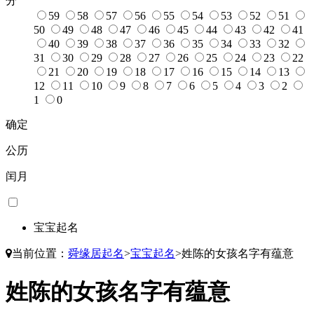
分
59
58
57
56
55
54
53
52
51
50
49
48
47
46
45
44
43
42
41
40
39
38
37
36
35
34
33
32
31
30
29
28
27
26
25
24
23
22
21
20
19
18
17
16
15
14
13
12
11
10
9
8
7
6
5
4
3
2
1
0
确定
公历
闰月
宝宝起名
当前位置：
舜缘居起名
>
宝宝起名
>
姓陈的女孩名字有蕴意
姓陈的女孩名字有蕴意