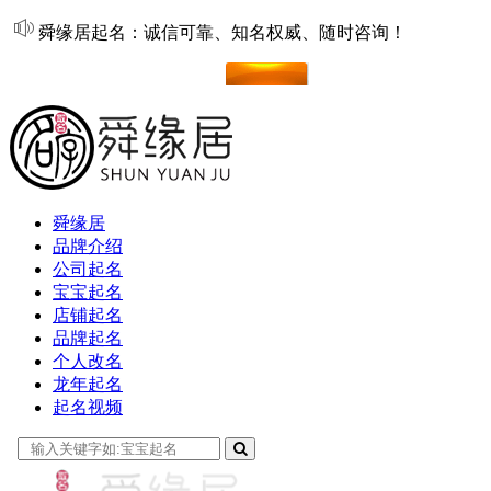
舜缘居起名：诚信可靠、知名权威、随时咨询！
在线起名
舜缘居
品牌介绍
公司起名
宝宝起名
店铺起名
品牌起名
个人改名
龙年起名
起名视频