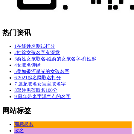
热门资讯
1
在线姓名测试打分
2
姓徐女孩名字有深意
3
俞姓女孩取名-姓俞的女孩名字-俞姓起
4
女取名诗经
5
美如银河星光的女孩名字
6
2021起名网取名打分
7
属龙取名女宝宝取名字
8
郑姓男孩取名100分
9
鼠年带米字洋气点的名字
网站标签
商标起名
改名