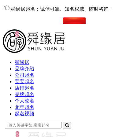
舜缘居起名：诚信可靠、知名权威、随时咨询！
在线起名
舜缘居
品牌介绍
公司起名
宝宝起名
店铺起名
品牌起名
个人改名
龙年起名
起名视频