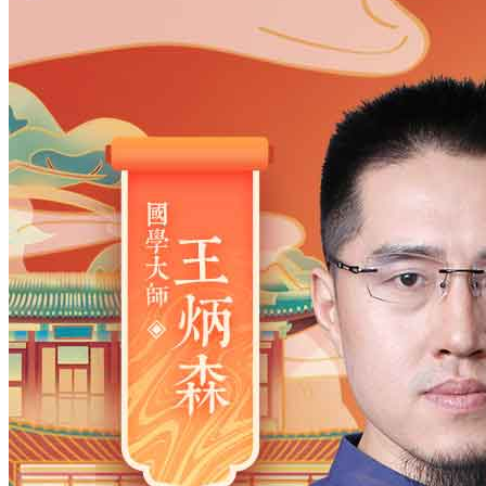
姓氏
*
男
男
女
出生时间
2026
年
8
月
6
日
7
时
27
分
年
2028
2027
2026
2025
2024
2023
2022
2021
2020
2019
2018
2017
2016
2015
2014
2013
2012
2011
2010
2009
2008
2007
2006
2005
2004
2003
2002
2001
2000
1999
1998
1997
1996
1995
1994
1993
1992
1991
1990
1989
1988
1987
1986
1985
1984
1983
1982
1981
1980
1979
1978
1977
1976
1975
1974
1973
1972
1971