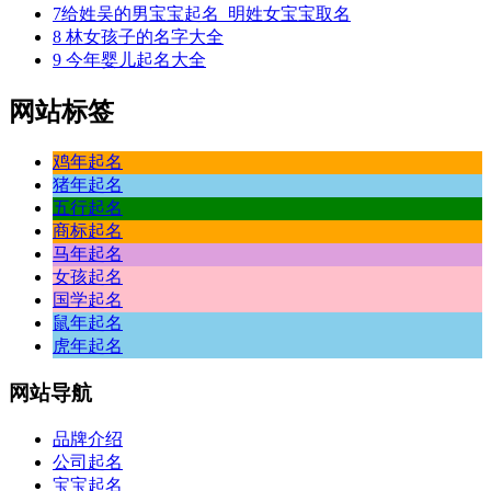
7
给姓吴的男宝宝起名_明姓女宝宝取名
8
林女孩子的名字大全
9
今年婴儿起名大全
网站标签
鸡年起名
猪年起名
五行起名
商标起名
马年起名
女孩起名
国学起名
鼠年起名
虎年起名
网站
导航
品牌介绍
公司起名
宝宝起名