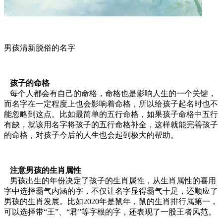
男孩清新脱俗的名字
孩子的命格
每个人都会有自己的命格，命格也是影响人生的一个关键，
而名字在一定程度上也会影响着命格，所以给孩子起名时也不
能忽略到这点。比如最简单的五行命格，如果孩子命格中五行
有缺，就该用名字将孩子的五行命格补全，这样就能完善孩子
的命格，对孩子今后的人生也会起到极大的帮助。
注意男孩的生肖属性
男孩出生的年份决定了孩子的生肖属性，从生肖属性的喜用
字中选择霸气内涵的字，不仅让名字显得霸气十足，还顺应了
男孩的生肖发展。比如2020年是鼠年，鼠的生肖排行属第一，
可以选择带“王”、“君”等字根的字，还表现了一股王者风范。