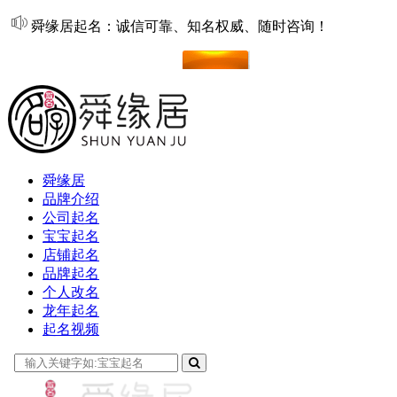
舜缘居起名：诚信可靠、知名权威、随时咨询！
在线起名
舜缘居
品牌介绍
公司起名
宝宝起名
店铺起名
品牌起名
个人改名
龙年起名
起名视频