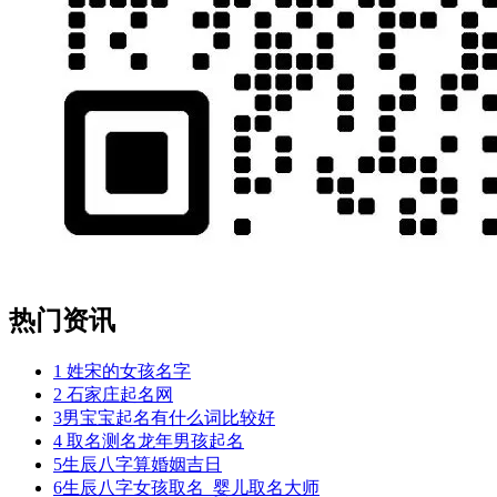
热门资讯
1
姓宋的女孩名字
2
石家庄起名网
3
男宝宝起名有什么词比较好
4
取名测名龙年男孩起名
5
生辰八字算婚姻吉日
6
生辰八字女孩取名_婴儿取名大师