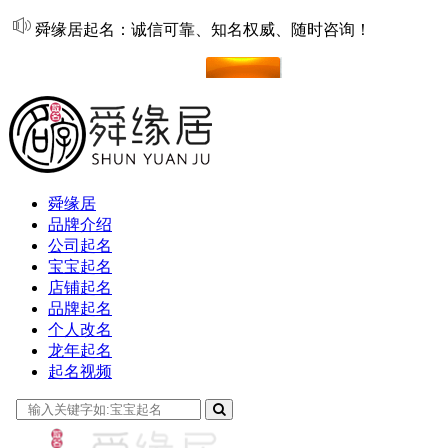
舜缘居起名：诚信可靠、知名权威、随时咨询！
在线起名
舜缘居
品牌介绍
公司起名
宝宝起名
店铺起名
品牌起名
个人改名
龙年起名
起名视频