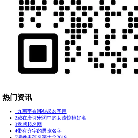
热门资讯
1
九画字有哪些起名字用
2
藏在唐诗宋词中的女孩惊艳好名
3
孝感起名网
4
带有齐字的男孩名字
5
谭姓男孩名字大全2019