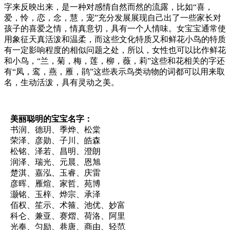
字来反映出来，是一种对感情自然而然的流露，比如“喜，
爱，怜，恋，念，慧，宠”充分发展展现自己出了一些家长对
孩子的喜爱之情，情真意切，具有一个人情味。女宝宝通常使
用象征天真活泼和温柔，而这些文化特质又和鲜花小鸟的特质
有一定影响程度的相似问题之处，所以，女性也可以比作鲜花
和小鸟，“兰，菊，梅，莲，柳，薇，莉”这些和花相关的字还
有“凤，鸾，燕，雁，鹃”这些表示鸟类动物的词都可以用来取
名，生动活泼，具有灵动之美。
美丽聪明的宝宝名字：
书润、德玥、季烨、松棠
荣泽、彦勋、子川、皓森
松铭、泽若、昌明、澄朗
润泽、瑞光、元晨、恩旭
楚淇、嘉泓、玉睿、庆雷
彦晖、雁煊、家哲、苑博
灏铭、玉梓、烨宗、承泽
佰权、笙示、术箍、池优、妙富
科仑、兼亚、赛熠、荷洛、阿里
光奉、匀励、巷唐、商由、轻范