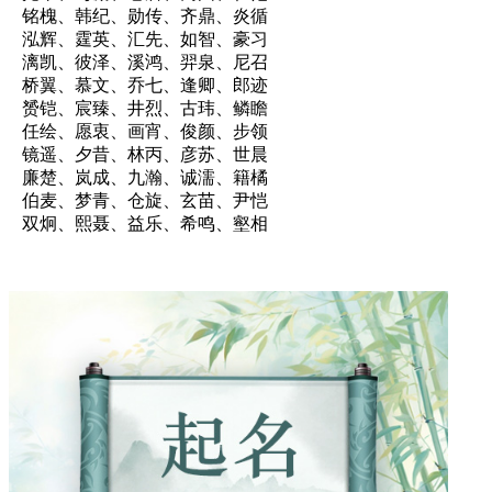
铭槐、韩纪、勋传、齐鼎、炎循
泓辉、霆英、汇先、如智、豪习
漓凯、彼泽、溪鸿、羿泉、尼召
桥翼、慕文、乔七、逢卿、郎迹
赟铠、宸臻、井烈、古玮、鳞瞻
任绘、愿衷、画宵、俊颜、步领
镜遥、夕昔、林丙、彦苏、世晨
廉楚、岚成、九瀚、诚濡、籍橘
伯麦、梦青、仓旋、玄苗、尹恺
双炯、熙聂、益乐、希鸣、壑相