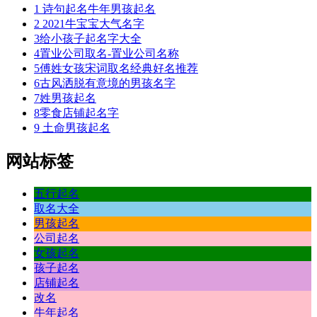
1
诗句起名牛年男孩起名
2
2021牛宝宝大气名字
3
给小孩子起名字大全
4
置业公司取名-置业公司名称
5
傅姓女孩宋词取名经典好名推荐
6
古风洒脱有意境的男孩名字
7
姓男孩起名
8
零食店铺起名字
9
土命男孩起名
网站标签
五行起名
取名大全
男孩起名
公司起名
女孩起名
孩子起名
店铺起名
改名
牛年起名