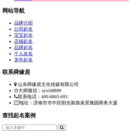
网站
导航
品牌介绍
公司起名
宝宝起名
店铺起名
品牌起名
个人改名
龙年起名
联系
舜缘居
山东舜缘居文化传媒有限公司
大师微信：sywh8899
联系电话：400-6865-693
地址：济南市市中区阳光新路泉景雅园商务大厦
查找
起名案例