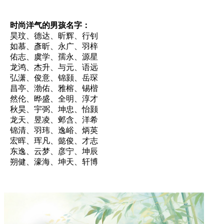
时尚洋气的男孩名字：
昊玟、德达、昕辉、行钊
如慕、彥昕、永广、羽梓
佑志、虞学、孺永、源星
龙鸿、杰升、与元、语远
弘潇、俊意、锦颢、岳琛
昌亭、渤佑、雅榕、锡楷
然伦、晔盛、全明、淳才
秋昊、宇弼、坤忠、怡颢
龙天、昱凌、邺含、洋希
锦清、羽玮、逸峪、炳英
宏晖、珲凡、懿俊、才志
东逸、云梦、彦宁、坤辰
朔健、濠海、坤天、轩博