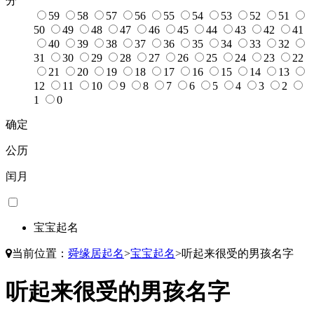
分
59
58
57
56
55
54
53
52
51
50
49
48
47
46
45
44
43
42
41
40
39
38
37
36
35
34
33
32
31
30
29
28
27
26
25
24
23
22
21
20
19
18
17
16
15
14
13
12
11
10
9
8
7
6
5
4
3
2
1
0
确定
公历
闰月
宝宝起名
当前位置：
舜缘居起名
>
宝宝起名
>
听起来很受的男孩名字
听起来很受的男孩名字