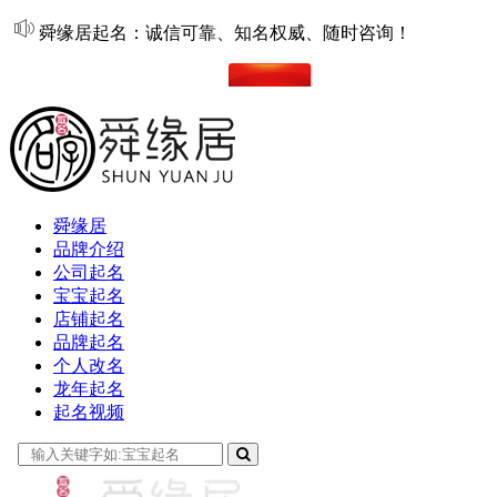
舜缘居起名：诚信可靠、知名权威、随时咨询！
在线起名
舜缘居
品牌介绍
公司起名
宝宝起名
店铺起名
品牌起名
个人改名
龙年起名
起名视频