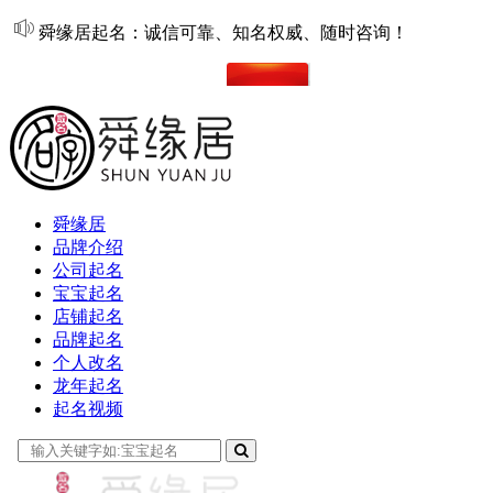
舜缘居起名：诚信可靠、知名权威、随时咨询！
在线起名
舜缘居
品牌介绍
公司起名
宝宝起名
店铺起名
品牌起名
个人改名
龙年起名
起名视频