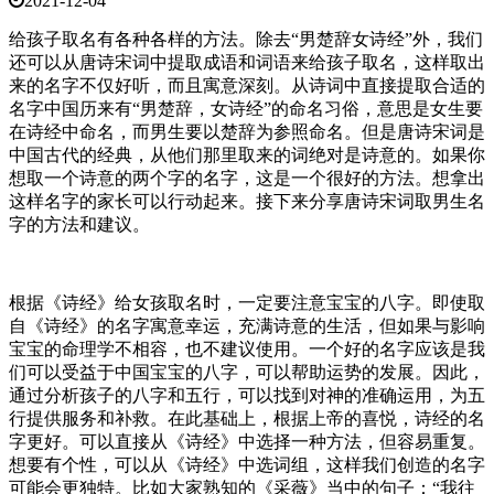
2021-12-04
给孩子取名有各种各样的方法。除去“男楚辞女诗经”外，我们
还可以从唐诗宋词中提取成语和词语来给孩子取名，这样取出
来的名字不仅好听，而且寓意深刻。从诗词中直接提取合适的
名字中国历来有“男楚辞，女诗经”的命名习俗，意思是女生要
在诗经中命名，而男生要以楚辞为参照命名。但是唐诗宋词是
中国古代的经典，从他们那里取来的词绝对是诗意的。如果你
想取一个诗意的两个字的名字，这是一个很好的方法。想拿出
这样名字的家长可以行动起来。接下来分享唐诗宋词取男生名
字的方法和建议。
根据《诗经》给女孩取名时，一定要注意宝宝的八字。即使取
自《诗经》的名字寓意幸运，充满诗意的生活，但如果与影响
宝宝的命理学不相容，也不建议使用。一个好的名字应该是我
们可以受益于中国宝宝的八字，可以帮助运势的发展。因此，
通过分析孩子的八字和五行，可以找到对神的准确运用，为五
行提供服务和补救。在此基础上，根据上帝的喜悦，诗经的名
字更好。可以直接从《诗经》中选择一种方法，但容易重复。
想要有个性，可以从《诗经》中选词组，这样我们创造的名字
可能会更独特。比如大家熟知的《采薇》当中的句子：“我往