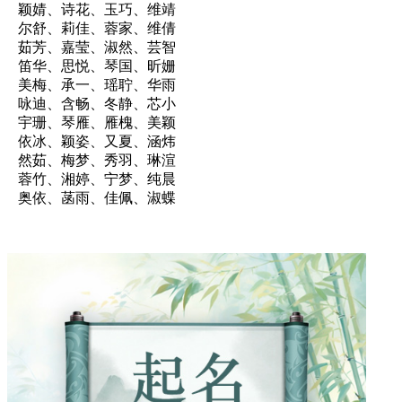
颖婧、诗花、玉巧、维靖
尔舒、莉佳、蓉家、维倩
茹芳、嘉莹、淑然、芸智
笛华、思悦、琴国、昕姗
美梅、承一、瑶聍、华雨
咏迪、含畅、冬静、芯小
宇珊、琴雁、雁槐、美颖
依冰、颖姿、又夏、涵炜
然茹、梅梦、秀羽、琳渲
蓉竹、湘婷、宁梦、纯晨
奥依、菡雨、佳佩、淑蝶