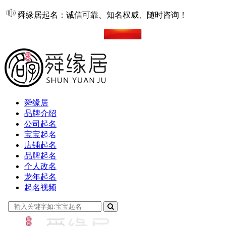
舜缘居起名：诚信可靠、知名权威、随时咨询！
在线起名
舜缘居
品牌介绍
公司起名
宝宝起名
店铺起名
品牌起名
个人改名
龙年起名
起名视频