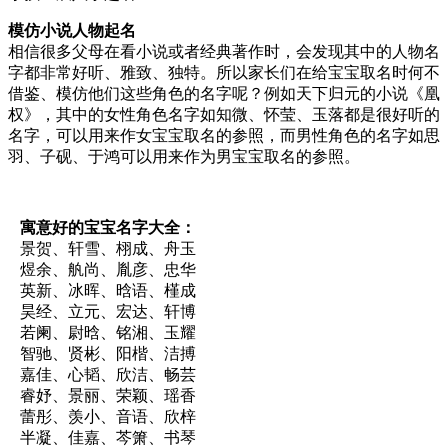
模仿小说人物起名
相信很多父母在看小说或者经典著作时，会发现其中的人物名
字都非常好听、雅致、独特。所以家长们在给宝宝取名时何不
借鉴、模仿他们这些角色的名字呢？例如天下归元的小说《凰
权》，其中的女性角色名字如知微、怀莹、玉落都是很好听的
名字，可以用来作女宝宝取名的参照，而男性角色的名字如思
羽、子砚、于鸿可以用来作为男宝宝取名的参照。
寓意好的宝宝名字大全：
景贺、轩雪、栩成、舟玉
煜余、舧尚、胤彦、忠华
英新、冰晖、晗语、槿成
昊经、立元、宏达、轩博
若阑、尉晗、铭湘、玉耀
智驰、贤彬、阳楷、洁搏
嘉佳、心韬、欣洁、畅芸
睿妤、景丽、荣颖、瑶香
蕾彤、羡小、音语、欣梓
半凝、佳嘉、芩箫、书琴