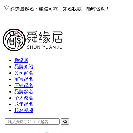
舜缘居起名：诚信可靠、知名权威、随时咨询！
在线起名
舜缘居
品牌介绍
公司起名
宝宝起名
店铺起名
品牌起名
个人改名
龙年起名
起名视频