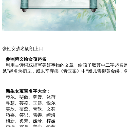
张姓女孩名朗朗上口
参照诗文给女孩起名
利用古诗词或描写美好事物的文章，给孩子取其中二字起名是
见”起名为初见，或以辛弃疾《青玉案》中“蛾儿雪柳黄金缕，
新生女宝宝名字大全：
琴尔、斐傲、蓉媛、沐菏
寻慧、芸凌、玉娇、悦尔
雯欣、蒨蕊、青歆、文芬
巧嘉、笑思、雪善、绮海
梅新、奚芳、媛珍、梓媛
秀洳、霞夏、美奕、悦萱