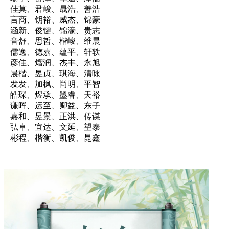
佳莫、君峻、晟浩、善浩
言商、钥裕、威杰、锦豪
涵新、俊键、锦濠、贵志
音舒、思哲、楷峻、维晨
儒逸、德嘉、蕴平、轩轶
彦佳、熠润、杰丰、永旭
晨楷、昱贞、琪海、清咏
发发、加枫、尚明、平智
皓琛、煜承、墨睿、天裕
谦晖、运至、卿益、东子
嘉和、昱景、正洪、传谋
弘卓、宜达、文延、望泰
彬程、楷衡、凯俊、昆鑫