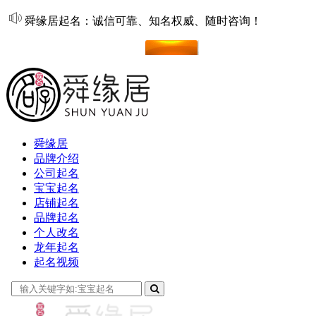
舜缘居起名：诚信可靠、知名权威、随时咨询！
在线起名
舜缘居
品牌介绍
公司起名
宝宝起名
店铺起名
品牌起名
个人改名
龙年起名
起名视频