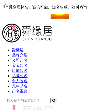
舜缘居起名：诚信可靠、知名权威、随时咨询！
在线起名
舜缘居
品牌介绍
公司起名
宝宝起名
店铺起名
品牌起名
个人改名
龙年起名
起名视频