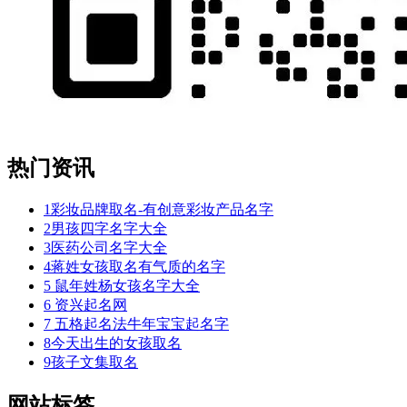
热门资讯
1
彩妆品牌取名-有创意彩妆产品名字
2
男孩四字名字大全
3
医药公司名字大全
4
蒋姓女孩取名有气质的名字
5
鼠年姓杨女孩名字大全
6
资兴起名网
7
五格起名法牛年宝宝起名字
8
今天出生的女孩取名
9
孩子文集取名
网站标签