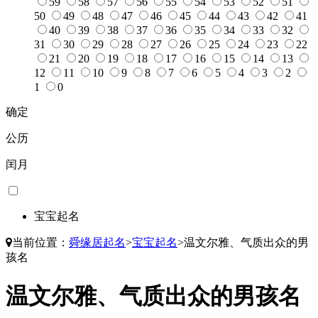
59
58
57
56
55
54
53
52
51
50
49
48
47
46
45
44
43
42
41
40
39
38
37
36
35
34
33
32
31
30
29
28
27
26
25
24
23
22
21
20
19
18
17
16
15
14
13
12
11
10
9
8
7
6
5
4
3
2
1
0
确定
公历
闰月
宝宝起名
当前位置：
舜缘居起名
>
宝宝起名
>
温文尔雅、气质出众的男
孩名
温文尔雅、气质出众的男孩名