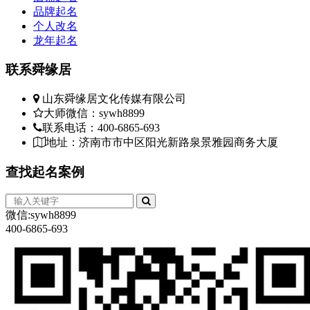
品牌起名
个人改名
龙年起名
联系
舜缘居
山东舜缘居文化传媒有限公司
大师微信：sywh8899
联系电话：400-6865-693
地址：济南市市中区阳光新路泉景雅园商务大厦
查找
起名案例
微信:sywh8899
400-6865-693