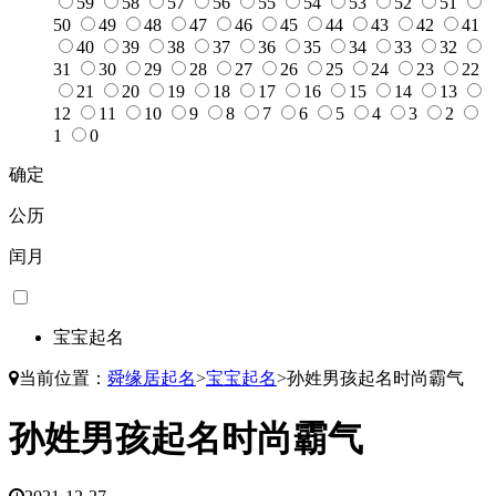
59
58
57
56
55
54
53
52
51
50
49
48
47
46
45
44
43
42
41
40
39
38
37
36
35
34
33
32
31
30
29
28
27
26
25
24
23
22
21
20
19
18
17
16
15
14
13
12
11
10
9
8
7
6
5
4
3
2
1
0
确定
公历
闰月
宝宝起名
当前位置：
舜缘居起名
>
宝宝起名
>
孙姓男孩起名时尚霸气
孙姓男孩起名时尚霸气