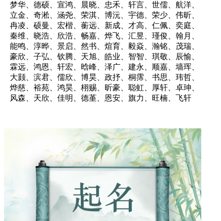
梦华、德硕、宣鸿、晨晓、忠禾、轩言、世儒、航洋、
立金、奇淞、涵尧、荣淇、博沅、宇德、荣少、伟昕、
冉凌、硕曼、宏楷、蘅远、新成、才高、仁佩、奕庭、
秦维、晓浩、欣浩、畅嘉、烨飞、汇昱、瑾俊、翰月、
能鸣、淳晔、景启、然书、煊育、毅焱、瀚铭、茂瑞、
豪欣、子弘、钦腾、天旭、皓业、智智、琪敬、辰愉、
霖远、鸿恩、轩宏、晗峰、泽广、建永、顺嘉、墙珲、
大颢、滨君、儒欣、博昊、政抒、桐霈、书思、玮哲、
烨慈、裕苑、鸿昊、栩赐、昕豪、聪虹、厚轩、卓珅、
风森、天欣、佳明、德堇、恩安、旗力、旺楠、飞轩