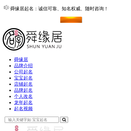
舜缘居起名：诚信可靠、知名权威、随时咨询！
在线起名
舜缘居
品牌介绍
公司起名
宝宝起名
店铺起名
品牌起名
个人改名
龙年起名
起名视频