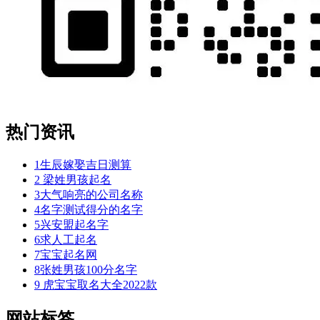
热门资讯
1
生辰嫁娶吉日测算
2
梁姓男孩起名
3
大气响亮的公司名称
4
名字测试得分的名字
5
兴安盟起名字
6
求人工起名
7
宝宝起名网
8
张姓男孩100分名字
9
虎宝宝取名大全2022款
网站标签