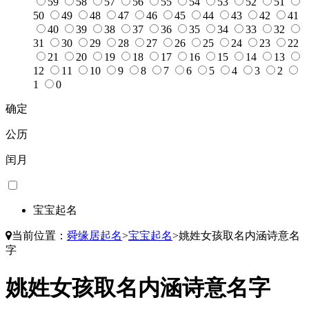
59
58
57
56
55
54
53
52
51
50
49
48
47
46
45
44
43
42
41
40
39
38
37
36
35
34
33
32
31
30
29
28
27
26
25
24
23
22
21
20
19
18
17
16
15
14
13
12
11
10
9
8
7
6
5
4
3
2
1
0
确定
公历
闰月
宝宝起名
当前位置：
舜缘居起名
>
宝宝起名
>
姚姓女孩取名内涵诗意名
字
姚姓女孩取名内涵诗意名字