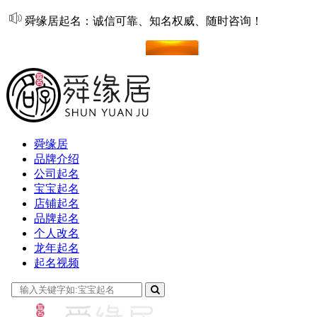
舜缘居起名：诚信可靠、知名权威、随时咨询！
在线起名
舜缘居
品牌介绍
公司起名
宝宝起名
店铺起名
品牌起名
个人改名
龙年起名
起名视频