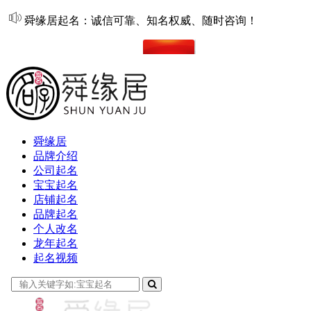
舜缘居起名：诚信可靠、知名权威、随时咨询！
在线起名
舜缘居
品牌介绍
公司起名
宝宝起名
店铺起名
品牌起名
个人改名
龙年起名
起名视频