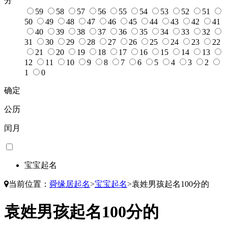
分
59
58
57
56
55
54
53
52
51
50
49
48
47
46
45
44
43
42
41
40
39
38
37
36
35
34
33
32
31
30
29
28
27
26
25
24
23
22
21
20
19
18
17
16
15
14
13
12
11
10
9
8
7
6
5
4
3
2
1
0
确定
公历
闰月
宝宝起名
当前位置：
舜缘居起名
>
宝宝起名
>
袁姓男孩起名100分的
袁姓男孩起名100分的