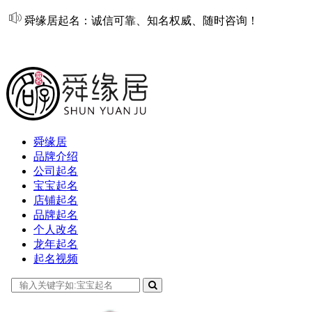
舜缘居起名：诚信可靠、知名权威、随时咨询！
在线起名
舜缘居
品牌介绍
公司起名
宝宝起名
店铺起名
品牌起名
个人改名
龙年起名
起名视频