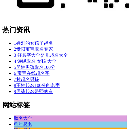
热门资讯
1
姓刘的女孩子起名
2
贵阳宝宝取名专家
3
好名字大全婴儿起名大全
4
诗经取名 女孩 大全
5
吴姓男孩取名100分
6
宝宝在线起名字
7
甘起名男孩
8
王姓起名100分的名字
9
男孩起名带熙的有
网站标签
取名大全
狗年起名