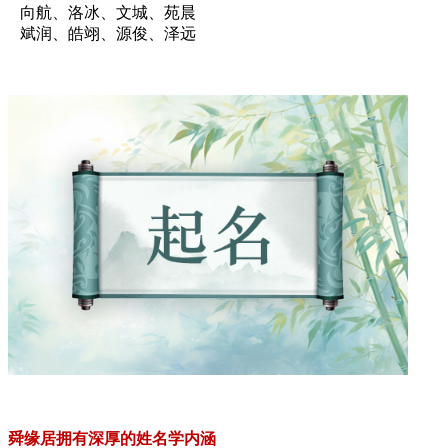
向航、洛冰、文城、苑晨
斌润、皓翊、源俊、泽远
舜缘居拥有深厚的姓名学内涵