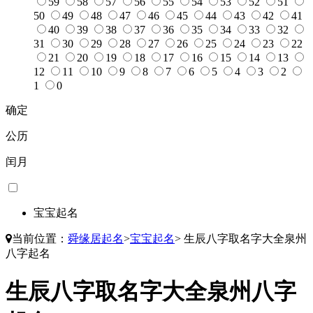
59
58
57
56
55
54
53
52
51
50
49
48
47
46
45
44
43
42
41
40
39
38
37
36
35
34
33
32
31
30
29
28
27
26
25
24
23
22
21
20
19
18
17
16
15
14
13
12
11
10
9
8
7
6
5
4
3
2
1
0
确定
公历
闰月
宝宝起名
当前位置：
舜缘居起名
>
宝宝起名
>
生辰八字取名字大全泉州
八字起名
生辰八字取名字大全泉州八字