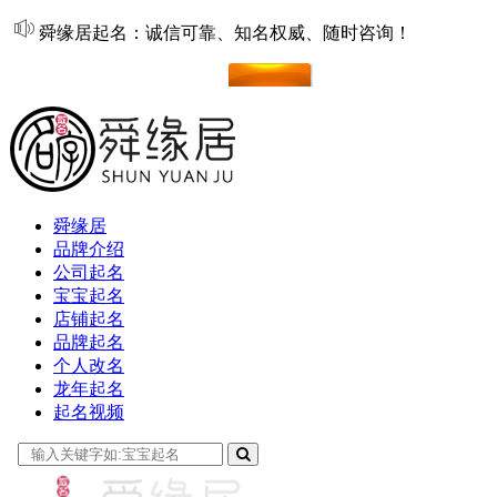
舜缘居起名：诚信可靠、知名权威、随时咨询！
在线起名
舜缘居
品牌介绍
公司起名
宝宝起名
店铺起名
品牌起名
个人改名
龙年起名
起名视频