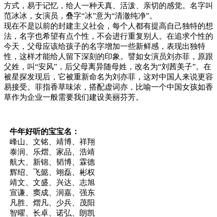
方式，易于记忆，给人一种天真、活泼、亲切的感觉。名字叫
范冰冰，女演员，叠字“冰”意为“清澈纯净”。
现在不是以前的封建主义社会，每个人都有提高自己独特的想
法，名字也希望有点个性，不会进行重复别人。在追求个性的
今天，父母应该给孩子的名字增加一些新鲜感，表现出独特
性，这样才能给人留下深刻的印象。譬如女演员刘亦菲，原跟
父姓，叫“安风”，后父母离异随母姓，改名为“刘茜美子”。在
被星探发现后，它被重新命名为刘亦菲，这对中国人来说更容
易接受。菲指香草味浓，搭配虚词亦，比喻一个中国女孩如香
草作为企业一般需要我们建设美丽芬芳。
牛年好听的宝宝名：
峰山、文铭、靖博、祥翔
泰润、乐熠、家品、浩靖
航大、新锦、韬博、霖德
辉绍、飞懿、翊磊、彬权
靖文、文盛、兴达、志旭
宣谦、窦成、润嘉、强东
凡胜、熠凡、少兵、茂阳
智曜、长卓、诺弘、朗凯