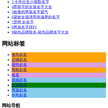
3
今年出生小孩取名字
4
带蓉字的女孩名字大全
5
姓黄的男孩名字霸气
6
梁姓女孩漂亮有涵养的名字
7
昆明 起名字
8
男孩名字排行
9
箱包品牌取名-箱包品牌名字大全
网站标签
兔年起名
店铺起名
国学起名
商标起名
改名
游戏起名
企业起名
男孩起名
牛年起名
网站
导航