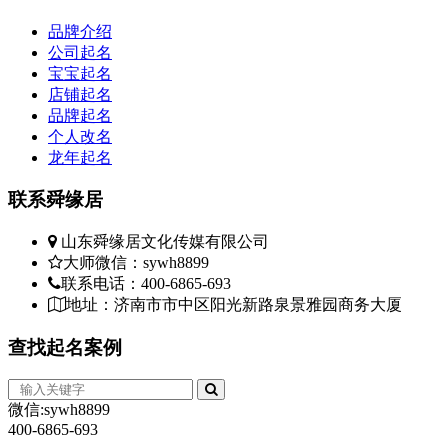
品牌介绍
公司起名
宝宝起名
店铺起名
品牌起名
个人改名
龙年起名
联系
舜缘居
山东舜缘居文化传媒有限公司
大师微信：sywh8899
联系电话：400-6865-693
地址：济南市市中区阳光新路泉景雅园商务大厦
查找
起名案例
微信:sywh8899
400-6865-693