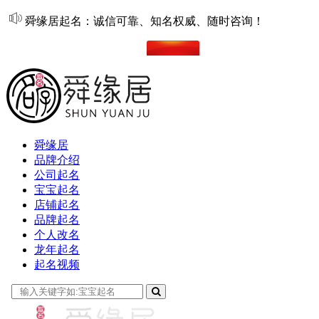
舜缘居起名：诚信可靠、知名权威、随时咨询！
在线起名
舜缘居
品牌介绍
公司起名
宝宝起名
店铺起名
品牌起名
个人改名
龙年起名
起名视频