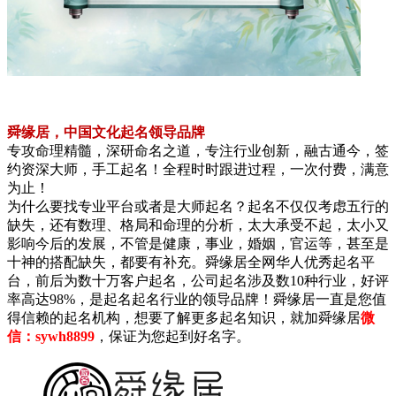
舜缘居，中国文化起名领导品牌
专攻命理精髓，深研命名之道，专注行业创新，融古通今，签
约资深大师，手工起名！全程时时跟进过程，一次付费，满意
为止！
为什么要找专业平台或者是大师起名？起名不仅仅考虑五行的
缺失，还有数理、格局和命理的分析，太大承受不起，太小又
影响今后的发展，不管是健康，事业，婚姻，官运等，甚至是
十神的搭配缺失，都要有补充。舜缘居全网华人优秀起名平
台，前后为数十万客户起名，公司起名涉及数10种行业，好评
率高达98%，是起名起名行业的领导品牌！舜缘居一直是您值
得信赖的起名机构，想要了解更多起名知识，就加舜缘居
微
信：sywh8899
，保证为您起到好名字。