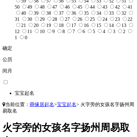
59
58
57
56
55
54
53
52
51
50
49
48
47
46
45
44
43
42
41
40
39
38
37
36
35
34
33
32
31
30
29
28
27
26
25
24
23
22
21
20
19
18
17
16
15
14
13
12
11
10
9
8
7
6
5
4
3
2
1
0
确定
公历
闰月
宝宝起名
当前位置：
舜缘居起名
>
宝宝起名
>
火字旁的女孩名字扬州周
易取名
火字旁的女孩名字扬州周易取