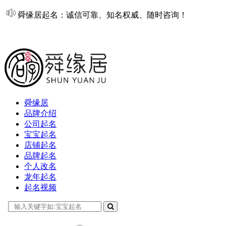
舜缘居起名：诚信可靠、知名权威、随时咨询！
在线起名
舜缘居
品牌介绍
公司起名
宝宝起名
店铺起名
品牌起名
个人改名
龙年起名
起名视频