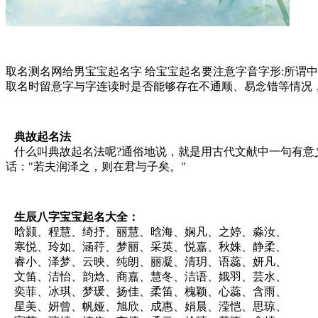
取名测名网给男宝宝起名字 给宝宝起名要注意字音字形:所谓
取名时留意字与字连读时是否能够存在不通顺、易念错等情况
典故起名法
什么叫典故起名法呢?通俗地说，就是用古代文献中一句有意义
话："若夫润泽之，则在君与子矣。"
生辰八字宝宝起名大全：
晗颢、程慧、绮抒、丽慧、晗海、娴凡、之婷、淼汝、
寒悦、玲如、涵荇、梦丽、采英、悦嘉、秋姝、静柔、
睿小、泽梦、云映、纯朗、丽凝、清玥、语蕊、妍凡、
文笛、洁怡、韵焓、商嘉、慧冬、洁语、娥羽、芸水、
奕菲、冰琪、梦瑗、扬佳、柔笛、槐颖、心蕊、含雨、
星美、妍曾、帆娅、旭欣、成惠、娟晨、滢恺、思琼、