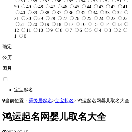
59
58
57
56
55
54
53
52
51
50
49
48
47
46
45
44
43
42
41
40
39
38
37
36
35
34
33
32
31
30
29
28
27
26
25
24
23
22
21
20
19
18
17
16
15
14
13
12
11
10
9
8
7
6
5
4
3
2
1
0
确定
公历
闰月
宝宝起名
当前位置：
舜缘居起名
>
宝宝起名
>
鸿运起名网婴儿取名大全
鸿运起名网婴儿取名大全