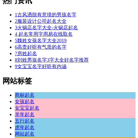
热门资讯
1
古风洒脱有意境的男孩名字
2
服装设计公司起名大全
3
火锅店名字大全-火锅店起名
4
起名常用字周易在线取名
5
魏姓女孩名字大全2019
6
高贵好听有气质的名字
7
房姓起名
8
刘姓男孩名字3字大全好名字推荐
9
女宝宝名字好听有内涵
网站标签
商标起名
女孩起名
女宝宝起名
羊年起名
五行起名
虎年起名
网站起名