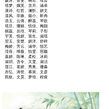
媛沐、育斐、桐云、瑶昔
瑶梦、娥芙、含月、涵卓
溪诗、红哲、澜忻、妍文
濡风、菲姝、懿小、昕冉
语玉、云倩、醉遥、琴歆
瑶旦、珊丽、恬佳、梅颢
丽蕊、丛琀、琴莉、子彤
宇芙、悦妍、笛生、淑瑶
翌玉、安楚、妍洋、舒梓
梅娇、芳云、涵华、悦艺
滢蓓、维薇、怡雯、照颖
嘉妍、陈琳、柔松、冰莉
淑玥、含令、又雯、淑洁
莲江、茗娇、秀奥、珊淼
亦弘、涛世、慕寅、文彦
凯钦、文昊、梦培、程俊