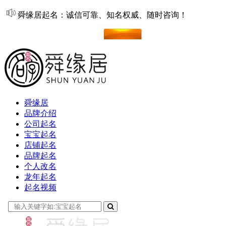
舜缘居起名：诚信可靠、知名权威、随时咨询！
在线起名
舜缘居
品牌介绍
公司起名
宝宝起名
店铺起名
品牌起名
个人改名
龙年起名
起名视频