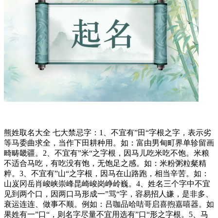
熊姓取名大全 七大禁忌字：1、不宜有”田“字根之字，表示劣
等马委曲求全，当作下田耕种用。如：富由男甸町界单轸留画
畸畴畿疆。2、不宜有”米“之字根，因马儿吃米吃不饱。米粮
不适合马吃，有吃没有饱，无饱足之感。如：米粉粥粒粲精
粹。3、不宜有”山“之字根，因马在山路跑，相当辛苦。如：
山岌冈岳肖峻峡崇峰昆崎峻岗峥岭巍。4、姓名三个字中不宜
见到两个口，因两口马形成一”骂“字，容易招人嫌，是非多、
衰运连连、做事不顺。例如：吕咖品哈咭哥启喜煦嘉嘻器。如
果姓有一”口“，则名字尽量不宜用选有”口“形之字根。5、马