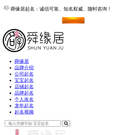
舜缘居起名：诚信可靠、知名权威、随时咨询！
在线起名
舜缘居
品牌介绍
公司起名
宝宝起名
店铺起名
品牌起名
个人改名
龙年起名
起名视频