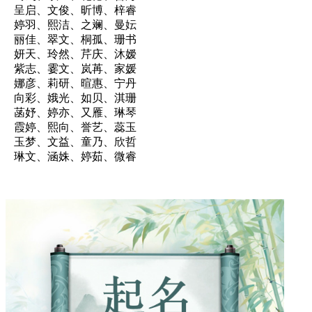
呈启、文俊、昕博、梓睿
婷羽、熙洁、之斓、曼妘
丽佳、翠文、桐孤、珊书
妍天、玲然、芹庆、沐嫒
紫志、霎文、岚苒、家媛
娜彦、莉研、暄惠、宁丹
向彩、娥光、如贝、淇珊
菡妤、婷亦、又雁、琳琴
霞婷、熙向、誉艺、蕊玉
玉梦、文益、童乃、欣哲
琳文、涵姝、婷茹、微睿