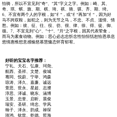
怕骑，所以不宜见到”奇“、”其“字义之字。例如：崎、其、
奇、琪、蜞、旗、期、棋、琦、祺、骑、骐、齐、期、绮。
6、不宜有两个人的字根，如”彳“，或”彳“再加”彳“，因为好
马不跨双鞍，如犯之，则为无节之马，不忠、不贞、滥情、情
愁。例如：彼、征、往、役、彷、很、律、徐、得、徒、御、
循。7、不宜见到”心“、”十“、”月“之字根，因其代表荤食，
而马为素食动物。例如：思心必志忠忻念性怡恒恬恕恰恩恭息
悠情惠惟想意感愉慈慕慧慵态怀育郁宥。
好听的宝宝名字推荐：
宁礼、天石、弘康、珂尧、
航西、圣祥、文楚、俊城
骞同、悦蔚、宁举、鸿森
琼涛、泽久、嘉廉、诚远
萱思、世永、星超、志濮
淳思、泽诚、晓东、涵博
玉景、忠誉、启昕、晨俊
瑞安、圣研、绮忠、学风
翰子、泽永、韵成、禄琛
琦鸿、钦世、乾德、哲海