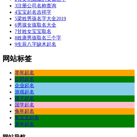
3
注册公司名称查询
4
宝宝起名吉祥字
5
梁姓男孩名字大全2019
6
男孩女孩取名大全
7
甘姓女宝宝取名
8
姓唐男孩取名三个字
9
生辰八字缺木起名
网站标签
羊年起名
公司起名
企业起名
游戏起名
孩子起名
国学起名
兔年起名
女宝宝起名
龙年起名