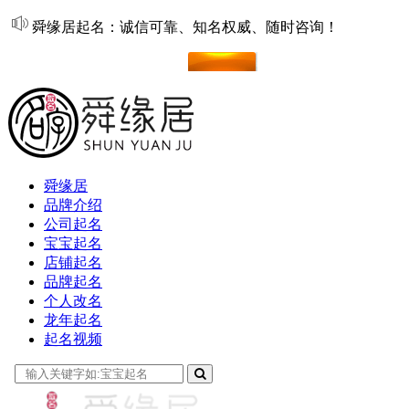
舜缘居起名：诚信可靠、知名权威、随时咨询！
在线起名
舜缘居
品牌介绍
公司起名
宝宝起名
店铺起名
品牌起名
个人改名
龙年起名
起名视频