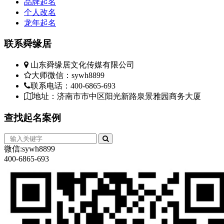
品牌起名
个人改名
龙年起名
联系
舜缘居
山东舜缘居文化传媒有限公司
大师微信：sywh8899
联系电话：400-6865-693
地址：济南市市中区阳光新路泉景雅园商务大厦
查找
起名案例
微信:sywh8899
400-6865-693