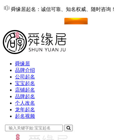
舜缘居起名：诚信可靠、知名权威、随时咨询！
在线起名
舜缘居
品牌介绍
公司起名
宝宝起名
店铺起名
品牌起名
个人改名
龙年起名
起名视频