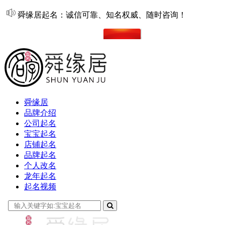
舜缘居起名：诚信可靠、知名权威、随时咨询！
在线起名
舜缘居
品牌介绍
公司起名
宝宝起名
店铺起名
品牌起名
个人改名
龙年起名
起名视频