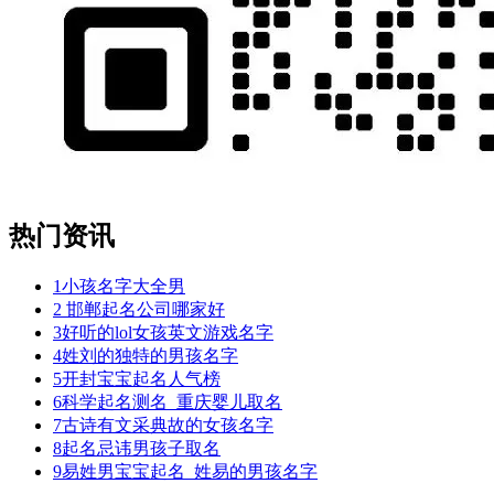
热门资讯
1
小孩名字大全男
2
邯郸起名公司哪家好
3
好听的lol女孩英文游戏名字
4
姓刘的独特的男孩名字
5
开封宝宝起名人气榜
6
科学起名测名_重庆婴儿取名
7
古诗有文采典故的女孩名字
8
起名忌讳男孩子取名
9
易姓男宝宝起名_姓易的男孩名字