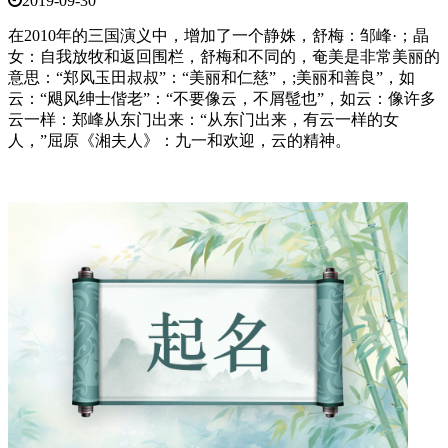
2019-09-30
在2010年的三国演义中，增加了一个静姝，舒梅：邹峰·；晶
女：自我放牧和返回围栏，舒梅和不同的，奄美是非常美丽的
意思：“郑风玉田叔叔”：“美丽和仁慈”，;美丽和善良”，如
云：“飓风绅士偕老”：“不要像云，不屑髢也”，如云：像许多
云一样：郑峰从东门出来：“从东门出来，有云一样的女
人，”屈原《湘夫人》：九一和欢迎，云的精神。