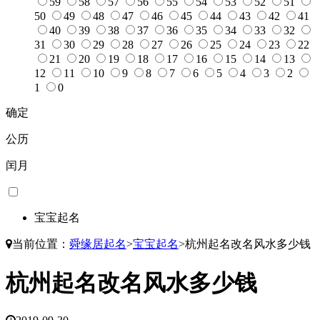
59
58
57
56
55
54
53
52
51
50
49
48
47
46
45
44
43
42
41
40
39
38
37
36
35
34
33
32
31
30
29
28
27
26
25
24
23
22
21
20
19
18
17
16
15
14
13
12
11
10
9
8
7
6
5
4
3
2
1
0
确定
公历
闰月
宝宝起名
当前位置：
舜缘居起名
>
宝宝起名
>
杭州起名改名风水多少钱
杭州起名改名风水多少钱