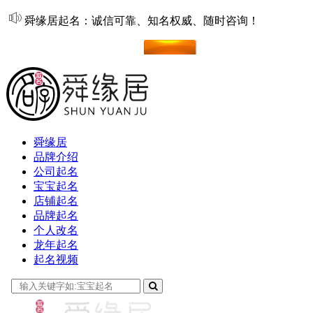
舜缘居起名：诚信可靠、知名权威、随时咨询！
在线起名
舜缘居
品牌介绍
公司起名
宝宝起名
店铺起名
品牌起名
个人改名
龙年起名
起名视频