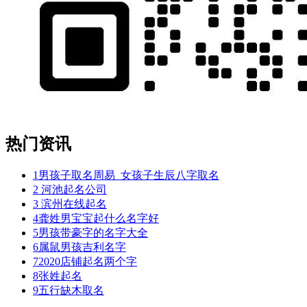
热门资讯
1
男孩子取名周易_女孩子生辰八字取名
2
河池起名公司
3
滨州在线起名
4
龚姓男宝宝起什么名字好
5
男孩带豪字的名字大全
6
属鼠男孩吉利名字
7
2020店铺起名两个字
8
张姓起名
9
五行缺木取名