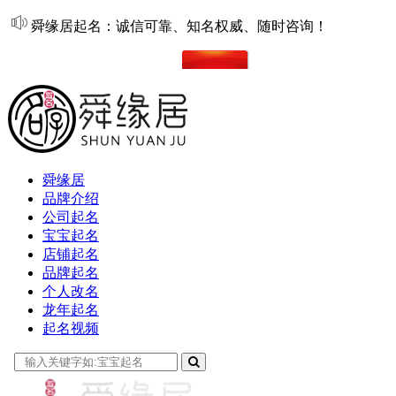
舜缘居起名：诚信可靠、知名权威、随时咨询！
在线起名
舜缘居
品牌介绍
公司起名
宝宝起名
店铺起名
品牌起名
个人改名
龙年起名
起名视频