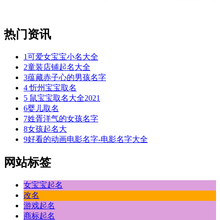
热门资讯
1
可爱女宝宝小名大全
2
童装店铺起名大全
3
蕴藏赤子心的男孩名字
4
忻州宝宝取名
5
鼠宝宝取名大全2021
6
婴儿取名
7
姓胥洋气的女孩名字
8
女孩起名大
9
好看的动画电影名字-电影名字大全
网站标签
女宝宝起名
改名
游戏起名
商标起名