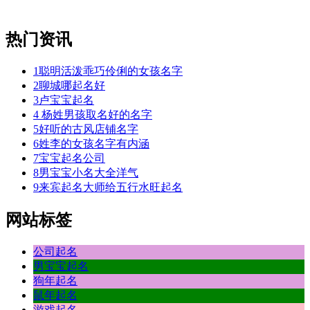
热门资讯
1
聪明活泼乖巧伶俐的女孩名字
2
聊城哪起名好
3
卢宝宝起名
4
杨姓男孩取名好的名字
5
好听的古风店铺名字
6
姓李的女孩名字有内涵
7
宝宝起名公司
8
男宝宝小名大全洋气
9
来宾起名大师给五行水旺起名
网站标签
公司起名
男宝宝起名
狗年起名
鼠年起名
游戏起名