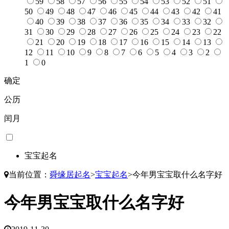
59
58
57
56
55
54
53
52
51
50
49
48
47
46
45
44
43
42
41
40
39
38
37
36
35
34
33
32
31
30
29
28
27
26
25
24
23
22
21
20
19
18
17
16
15
14
13
12
11
10
9
8
7
6
5
4
3
2
1
0
确定
公历
闰月
宝宝起名
当前位置：
舜缘居起名
>
宝宝起名
>
今年男宝宝取什么名字好
今年男宝宝取什么名字好