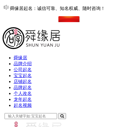
舜缘居起名：诚信可靠、知名权威、随时咨询！
在线起名
舜缘居
品牌介绍
公司起名
宝宝起名
店铺起名
品牌起名
个人改名
龙年起名
起名视频