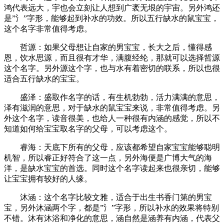
鸿代表远大，宇也会立刻让人想到广袤无垠的宇宙。另外鸿还
是”氵”字形，能够起到补水的功效。所以五行缺水的鼠宝宝，
这个名字非常值得考虑。
哲源：如果父母想让自家的男宝宝，长大之后，懂得感
恩，饮水思源，而且很有才华，满腹经纶，那就可以选择哲源
这个名字。另外源这个字，也与水有着密切的联系，所以也很
适合五行缺水的宝宝。
盛泽：盛取作名字的话，有生机勃勃，活力满满的意思，
泽有滋润的意思，对于缺水的鼠宝宝来说，非常值得考虑。另
外这个名字，读音很美，也给人一种很有内涵的感觉，所以不
知道如何给宝宝取名字的父母，可以考虑这个。
睿海：天底下所有的父母，应该都希望自家宝宝能够聪明
机智，所以睿正好符合了这一点，另外海便是广博大气的海
洋，是缺水宝宝的首选。同时这个名字读起来也很亲切，能够
让宝宝拥有较好的人缘。
沐涵：这个名字比较文雅，适合于出生书香门第的男宝
宝，另外沐涵两个字，都是”氵”字形，所以补水的效果将特别
不错。沐有沐浴和净化的意思，涵自然是涵养有内涵，代表父