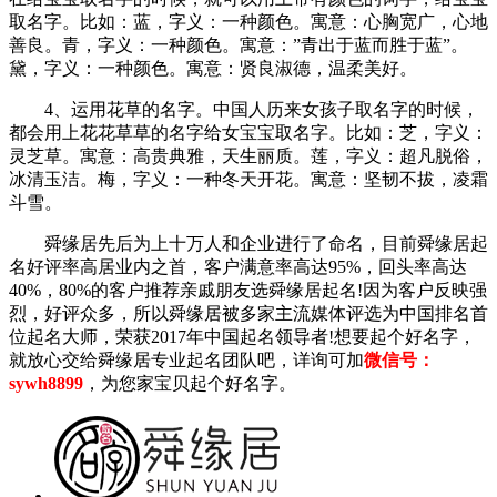
取名字。比如：蓝，字义：一种颜色。寓意：心胸宽广，心地
善良。青，字义：一种颜色。寓意：”青出于蓝而胜于蓝”。
黛，字义：一种颜色。寓意：贤良淑德，温柔美好。
4、运用花草的名字。中国人历来女孩子取名字的时候，
都会用上花花草草的名字给女宝宝取名字。比如：芝，字义：
灵芝草。寓意：高贵典雅，天生丽质。莲，字义：超凡脱俗，
冰清玉洁。梅，字义：一种冬天开花。寓意：坚韧不拔，凌霜
斗雪。
舜缘居先后为上十万人和企业进行了命名，目前舜缘居起
名好评率高居业内之首，客户满意率高达95%，回头率高达
40%，80%的客户推荐亲戚朋友选舜缘居起名!因为客户反映强
烈，好评众多，所以舜缘居被多家主流媒体评选为中国排名首
位起名大师，荣获2017年中国起名领导者!想要起个好名字，
就放心交给舜缘居专业起名团队吧，详询可加
微信号：
sywh8899
，为您家宝贝起个好名字。