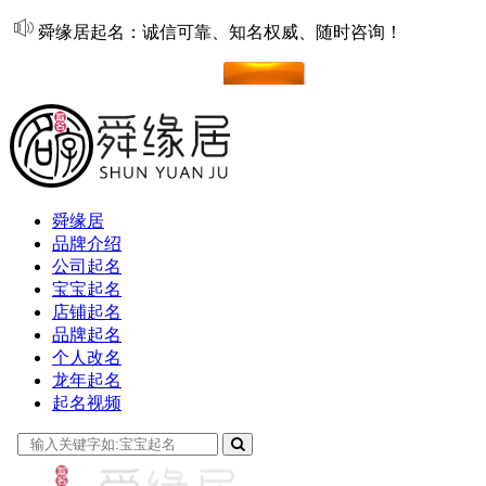
舜缘居起名：诚信可靠、知名权威、随时咨询！
在线起名
舜缘居
品牌介绍
公司起名
宝宝起名
店铺起名
品牌起名
个人改名
龙年起名
起名视频