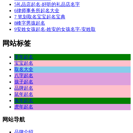
5
礼品店起名-好听的礼品店名字
6
律师事务所起名大全
7
笔划取名宝宝起名宝典
8
峰字男孩起名
9
安姓女孩起名-姓安的女孩名字-安姓取
网站标签
羊年起名
宝宝起名
取名大全
八字起名
孩子起名
品牌起名
鼠年起名
兔年起名
虎年起名
网站
导航
品牌介绍