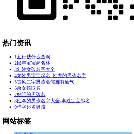
热门资讯
1
五行缺什么查询
2
鼠年宝宝起名林
3
刘姓女孩名字大全
4
尤姓男宝宝起名_姓尤的男孩名字
5
古风二字男孩名儒雅有仙气
6
余女孩取名
7
好听的男孩名
8
姓李的男孩名字大全-李姓宝宝起名
9
柠字起名男孩
网站标签