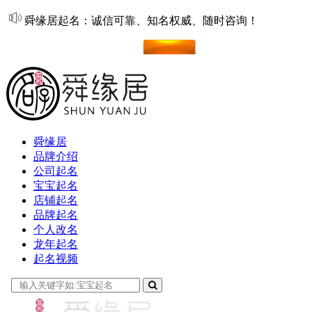
舜缘居起名：诚信可靠、知名权威、随时咨询！
在线起名
舜缘居
品牌介绍
公司起名
宝宝起名
店铺起名
品牌起名
个人改名
龙年起名
起名视频