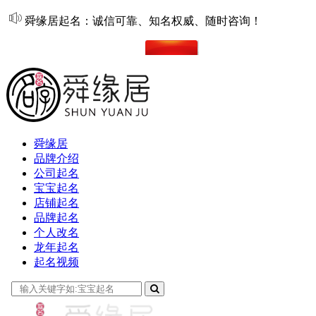
舜缘居起名：诚信可靠、知名权威、随时咨询！
在线起名
舜缘居
品牌介绍
公司起名
宝宝起名
店铺起名
品牌起名
个人改名
龙年起名
起名视频