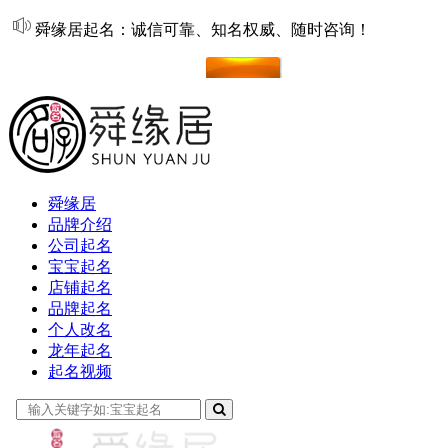
舜缘居起名：诚信可靠、知名权威、随时咨询！
在线起名
舜缘居
品牌介绍
公司起名
宝宝起名
店铺起名
品牌起名
个人改名
龙年起名
起名视频