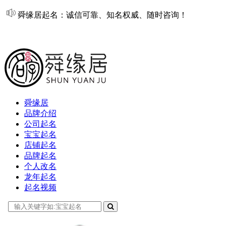
舜缘居起名：诚信可靠、知名权威、随时咨询！
在线起名
舜缘居
品牌介绍
公司起名
宝宝起名
店铺起名
品牌起名
个人改名
龙年起名
起名视频