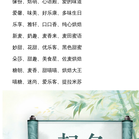
缘份、焙萌、心语殿、爱的味道
爱馨、味美、好乐康、多味生日
乐享、雅轩、口口香、纯心烘焙
新麦、奶趣、麦香来、麦田蜜语
妙甜、花甜、优乐客、黑色甜蜜
朵莎、甜趣、美食星、佐麦烘焙
糖朝、麦香、甜喵喵、烘焙大王
喵糖、迷尚、爱乐客、提拉米苏