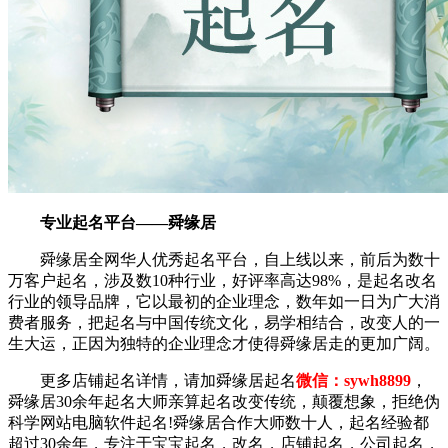
专业起名平台——舜缘居
舜缘居全网华人优秀起名平台，自上线以来，前后为数十
万客户起名，涉及数10种行业，好评率高达98%，是起名改名
行业的领导品牌，它以最初的企业理念，数年如一日为广大消
费者服务，把起名与中国传统文化，易学相结合，改变人的一
生大运，正因为独特的企业理念才使得舜缘居走的更加广阔。
更多店铺起名详情，请加舜缘居起名
微信：sywh8899
，
舜缘居30余年起名大师亲算起名改变传统，颠覆想象，拒绝伪
科学网站电脑软件起名!舜缘居合作大师数十人，起名经验都
超过30余年，专注于宝宝起名，改名，店铺起名，公司起名，