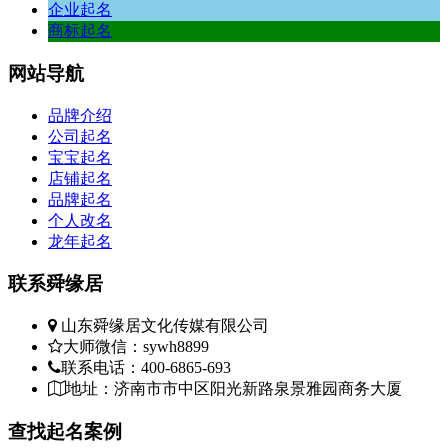
企业起名
商标起名
网站
导航
品牌介绍
公司起名
宝宝起名
店铺起名
品牌起名
个人改名
龙年起名
联系
舜缘居
山东舜缘居文化传媒有限公司
大师微信：sywh8899
联系电话：400-6865-693
地址：济南市市中区阳光新路泉景雅园商务大厦
查找
起名案例