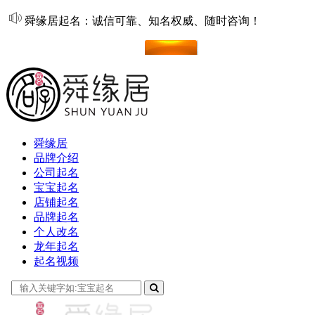
舜缘居起名：诚信可靠、知名权威、随时咨询！
在线起名
舜缘居
品牌介绍
公司起名
宝宝起名
店铺起名
品牌起名
个人改名
龙年起名
起名视频