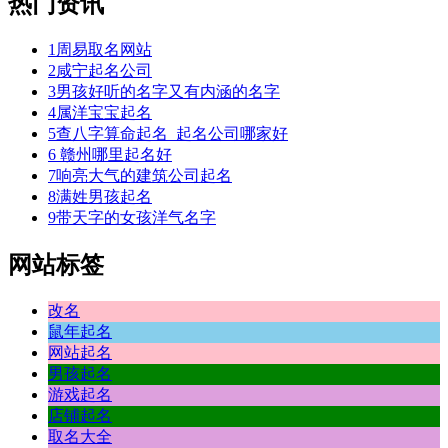
热门资讯
1
周易取名网站
2
咸宁起名公司
3
男孩好听的名字又有内涵的名字
4
属洋宝宝起名
5
查八字算命起名_起名公司哪家好
6
赣州哪里起名好
7
响亮大气的建筑公司起名
8
满姓男孩起名
9
带天字的女孩洋气名字
网站标签
改名
鼠年起名
网站起名
男孩起名
游戏起名
店铺起名
取名大全