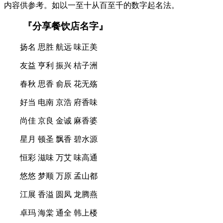
内容供参考。如以一至十从百至千的数字起名法。
『分享餐饮店名字』
扬名 思胜 航远 味正美
友益 亨利 振兴 桔子洲
春秋 思香 俞辰 花无殇
好当 电南 京浩 府香味
尚佳 京良 金诚 麻香婆
星月 顿圣 飘香 碧水源
恒彩 滋味 万艾 味高通
悠悠 梦顺 万原 孟山都
江展 香溢 圆凤 龙腾燕
卓玛 海棠 通全 韩上楼