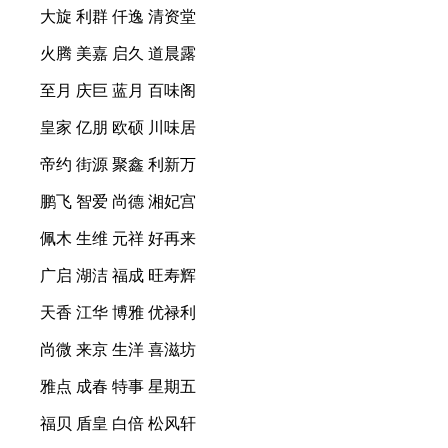
大旋 利群 仟逸 清资堂
火腾 美嘉 启久 道晨露
至月 庆巨 蓝月 百味阁
皇家 亿朋 欧硕 川味居
帝约 街源 聚鑫 利新万
鹏飞 智爱 尚德 湘妃宫
佩木 生维 元祥 好再来
广启 湖洁 福成 旺寿辉
天香 江华 博雅 优禄利
尚微 来京 生洋 喜滋坊
雅点 成春 特事 星期五
福贝 盾皇 白倍 松风轩