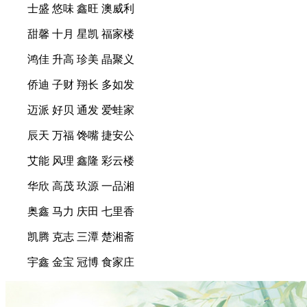
士盛 悠味 鑫旺 澳威利
甜馨 十月 星凯 福家楼
鸿佳 升高 珍美 晶聚义
侨迪 子财 翔长 多如发
迈派 好贝 通发 爱蛙家
辰天 万福 馋嘴 捷安公
艾能 风理 鑫隆 彩云楼
华欣 高茂 玖源 一品湘
奥鑫 马力 庆田 七里香
凯腾 克志 三潭 楚湘斋
宇鑫 金宝 冠博 食家庄