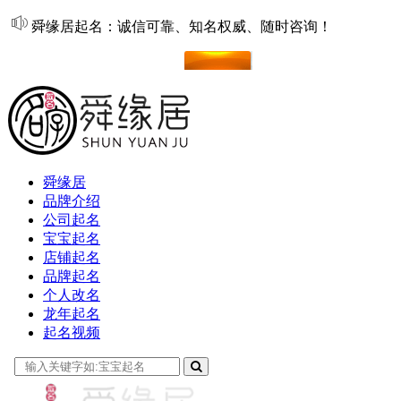
舜缘居起名：诚信可靠、知名权威、随时咨询！
在线起名
舜缘居
品牌介绍
公司起名
宝宝起名
店铺起名
品牌起名
个人改名
龙年起名
起名视频