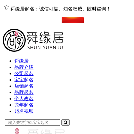
舜缘居起名：诚信可靠、知名权威、随时咨询！
在线起名
舜缘居
品牌介绍
公司起名
宝宝起名
店铺起名
品牌起名
个人改名
龙年起名
起名视频