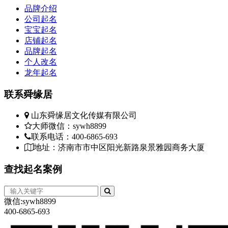
品牌介绍
公司起名
宝宝起名
店铺起名
品牌起名
个人改名
龙年起名
联系
舜缘居
山东舜缘居文化传媒有限公司
大师微信：sywh8899
联系电话：400-6865-693
地址：济南市市中区阳光新路泉景雅园商务大厦
查找
起名案例
微信:sywh8899
400-6865-693