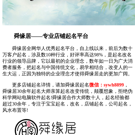
舜缘居——专业店铺起名平台
舜缘居全网华人优秀起名平台，自上线以来，前后为数十
万客户起名，涉及数10种行业，好评率高达98%，是起名改名
行业的领导品牌，它以最初的企业理念，数年如一日为广大消
费者服务，把起名与中国传统文化，易学相结合，改变人的一
生大运，正因为独特的企业理念才使得舜缘居走的更加广阔。
更多店铺起名详情，请加舜缘居起名
微信：sywh8899
，
舜缘居30余年起名大师亲算起名改变传统，颠覆想象，拒绝伪
科学网站电脑软件起名!舜缘居合作大师数十人，起名经验都
超过30余年，专注于宝宝起名，改名，店铺起名，公司起名，
风水布置等!