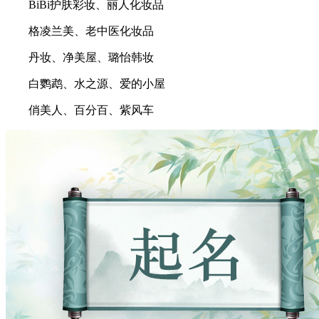
BiBi护肤彩妆、丽人化妆品
格凌兰美、老中医化妆品
丹妆、净美屋、璐怡韩妆
白鹦鹉、水之源、爱的小屋
俏美人、百分百、紫风车