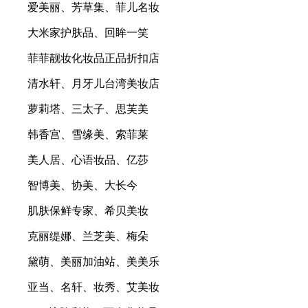
爱美丽、芳草集、菲儿名妆
大米家护肤品、回眸一笑
菲菲靓妆化妆品正品折扣店
清水轩、月牙儿台湾美妆店
萝莉塔、三太子、思芙美
韩香宫、雪缘美、索菲莱
美人居、心语妆品、亿莎
智博美、协美、大长今
肌肤保鲜专家、希贝美妆
克丽缇娜、兰芝美、梅朵
黛萌、美丽加油站、美美乐
亚当、名轩、妆秀、艾美妆