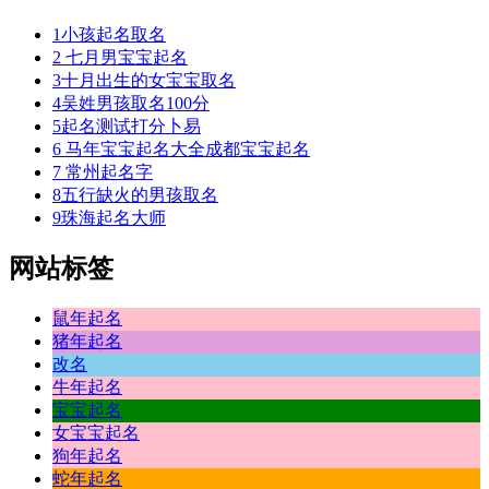
1
小孩起名取名
2
七月男宝宝起名
3
十月出生的女宝宝取名
4
吴姓男孩取名100分
5
起名测试打分卜易
6
马年宝宝起名大全成都宝宝起名
7
常州起名字
8
五行缺火的男孩取名
9
珠海起名大师
网站标签
鼠年起名
猪年起名
改名
牛年起名
宝宝起名
女宝宝起名
狗年起名
蛇年起名