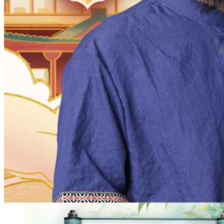
常见的个人改名方法
生活中有很多人都对自己的名字不满意，其实名字是
改的，如果确定需要改名，那么该如何改名?改名有哪些
呢? 1、易音换字改名法 发音相同或相近的字是很
的，当改名的要求与保留原名的发音产生冲突时，那么改
只斿易音换字了，有时仅仅是一字之改，但名字的寓意、
会让人有一种全新之感。 2、部首改名法 部首作
字的构件具有双重性，一方面它本身具有一定含义，特别
易义五行方面，其含义
2023-08-09