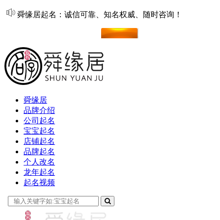
舜缘居起名：诚信可靠、知名权威、随时咨询！
在线起名
舜缘居
品牌介绍
公司起名
宝宝起名
店铺起名
品牌起名
个人改名
龙年起名
起名视频