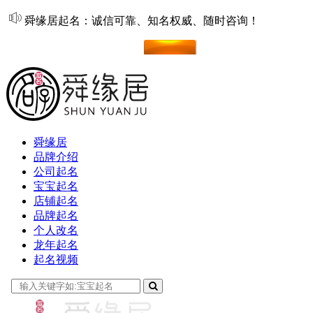
舜缘居起名：诚信可靠、知名权威、随时咨询！
在线起名
舜缘居
品牌介绍
公司起名
宝宝起名
店铺起名
品牌起名
个人改名
龙年起名
起名视频